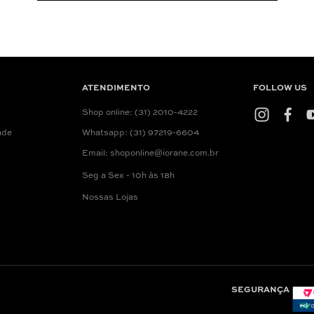
ATENDIMENTO
FOLLOW US
Shop online: (31) 2010-4222
ade
Whatsapp: (31) 97219-6604
Email: shoponline@iorane.com.br
Seg a Sex - 10h às 18h
Nossas Lojas
SEGURANÇA