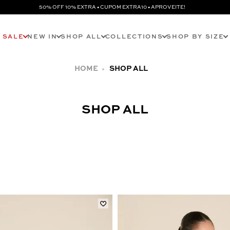
50% OFF 10% EXTRA • CUPOM EXTRA10 • APROVEITE!
SALE
NEW IN
SHOP ALL
COLLECTIONS
SHOP BY SIZE
SHOP ALL
SHOP ALL