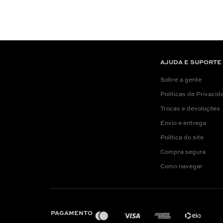
AJUDA E SUPORTE
Sobre a gente
Politicas de Privacid
Trocas e devoluções
Envio e entrega
Política do site
Compra segura
Como navegar
PAGAMENTO