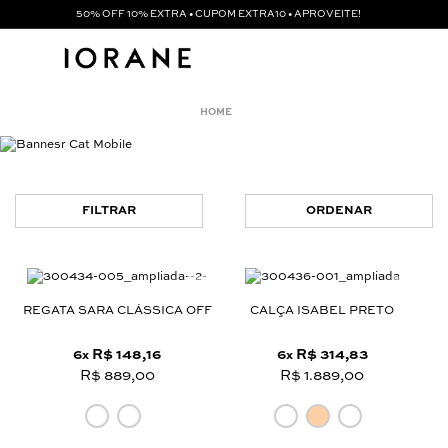
50% OFF 10% EXTRA • CUPOM EXTRA10 • APROVEITE!
FILTRAR
ORDENAR
REGATA SARA CLÁSSICA OFF
CALÇA ISABEL PRETO
6
R$ 148,16
6
R$ 314,83
x
x
R$ 889,00
R$ 1.889,00