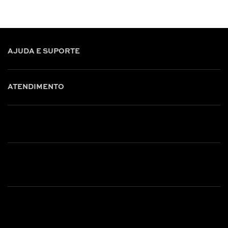
AJUDA E SUPORTE
ATENDIMENTO
Shop online: (31) 2010-4222
Whatsapp: (31) 97219-6604
Email: shoponline@iorane.com.br
Nossas Lojas