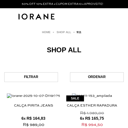
50% OFF 10% EXTRA • CUPOM EXTRA10 • APROVEITE!
SHOP ALL
911
SHOP ALL
FILTRAR
ORDENAR
CALÇA PIRITA JEANS
CALÇA ESTHER RAPADURA
R$ 1.989,00
6
R$ 164,83
6
R$ 165,75
x
x
R$ 989,00
R$ 994,50