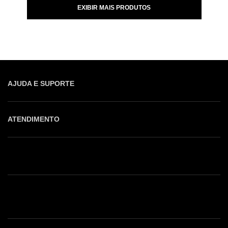
EXIBIR MAIS PRODUTOS
AJUDA E SUPORTE
ATENDIMENTO
Shop online: (31) 2010-4222
Whatsapp: (31) 97219-6604
Email: shoponline@iorane.com.br
Nossas Lojas