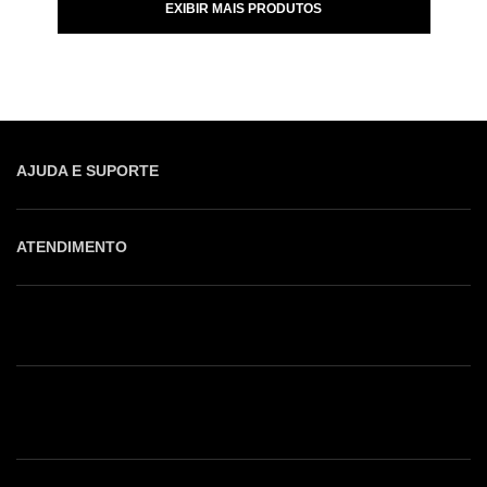
EXIBIR MAIS PRODUTOS
AJUDA E SUPORTE
ATENDIMENTO
Shop online: (31) 2010-4222
Whatsapp: (31) 97219-6604
Email: shoponline@iorane.com.br
Nossas Lojas