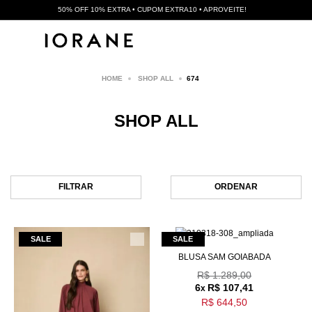
50% OFF 10% EXTRA • CUPOM EXTRA10 • APROVEITE!
SHOP ALL
674
SHOP ALL
FILTRAR
ORDENAR
BLUSA SAM GOIABADA
R$ 1.289,00
6
R$ 107,41
x
R$ 644,50