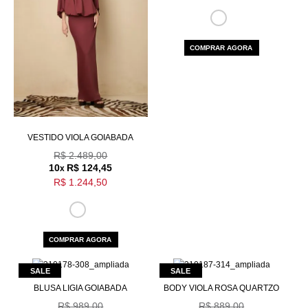
COMPRAR AGORA
VESTIDO VIOLA GOIABADA
R$ 2.489,00
10
R$ 124,45
x
R$ 1.244,50
COMPRAR AGORA
BLUSA LIGIA GOIABADA
BODY VIOLA ROSA QUARTZO
R$ 989,00
R$ 889,00