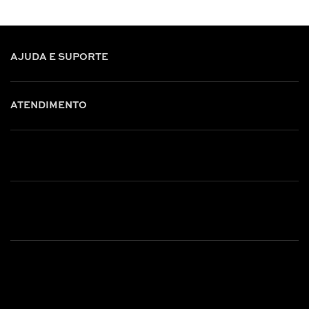
AJUDA E SUPORTE
ATENDIMENTO
Shop online: (31) 2010-4222
Whatsapp: (31) 97219-6604
Email: shoponline@iorane.com.br
Nossas Lojas