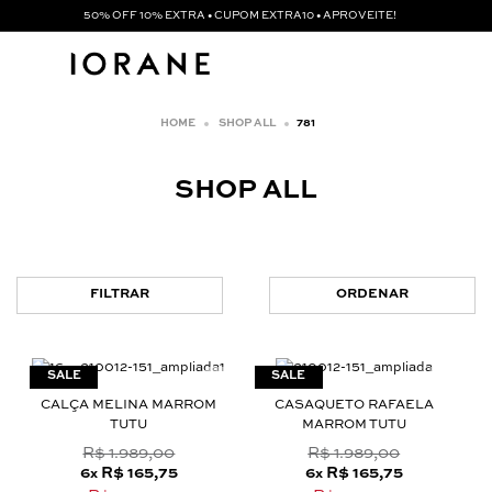
50% OFF 10% EXTRA • CUPOM EXTRA10 • APROVEITE!
SHOP ALL
781
SHOP ALL
FILTRAR
ORDENAR
CALÇA MELINA MARROM
CASAQUETO RAFAELA
TUTU
MARROM TUTU
R$ 1.989,00
R$ 1.989,00
6
R$ 165,75
6
R$ 165,75
x
x