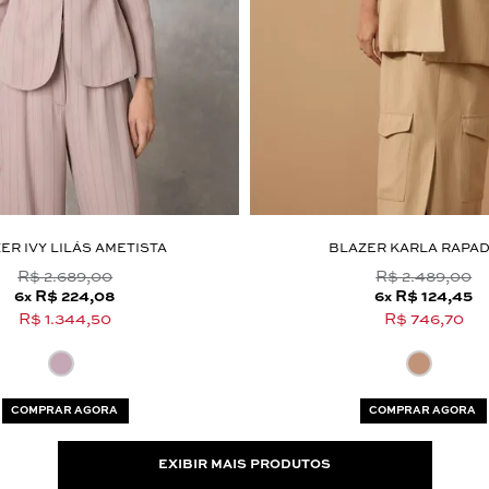
ER IVY LILÁS AMETISTA
BLAZER KARLA RAPA
R$ 2.689,00
R$ 2.489,00
6
R$ 224,08
6
R$ 124,45
x
x
R$ 1.344,50
R$ 746,70
COMPRAR AGORA
COMPRAR AGORA
EXIBIR MAIS PRODUTOS