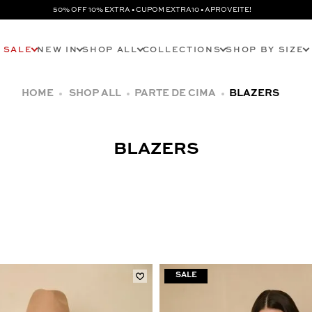
50% OFF 10% EXTRA • CUPOM EXTRA10 • APROVEITE!
SALE
NEW IN
SHOP ALL
COLLECTIONS
SHOP BY SIZE
SHOP ALL
PARTE DE CIMA
BLAZERS
BLAZERS