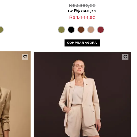
R$ 2.889,00
6
R$ 240,75
x
R$ 1.444,50
COMPRAR AGORA