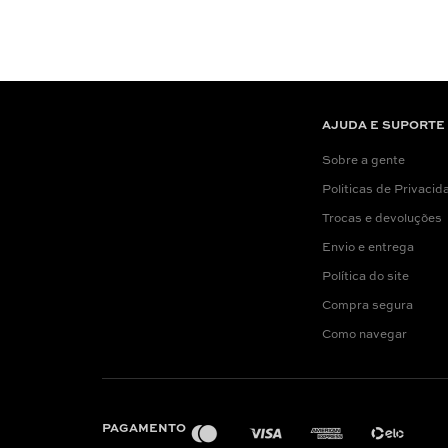
AJUDA E SUPORTE
Sobre a gente
Politicas de Privacid
Trocas e devoluções
Envio e entrega
Política do site
Compra segura
Como navegar
PAGAMENTO