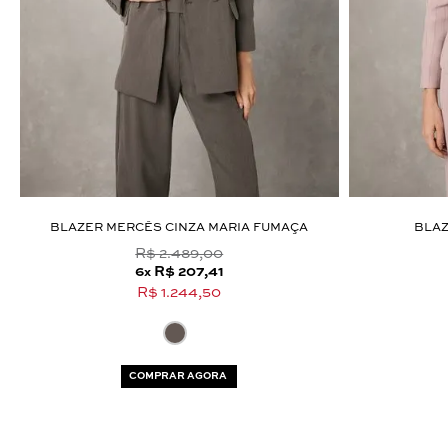
BLAZER MERCÊS CINZA MARIA FUMAÇA
BLAZ
R$ 2.489,00
6
R$ 207,41
x
R$ 1.244,50
COMPRAR AGORA