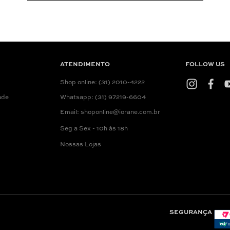
ATENDIMENTO
FOLLOW US
Shop online: (31) 2010-4222
ade
Whatsapp: (31) 97219-6604
Email: shoponline@iorane.com.br
Seg a Sex - 10h às 18h
Nossas Lojas
SEGURANÇA