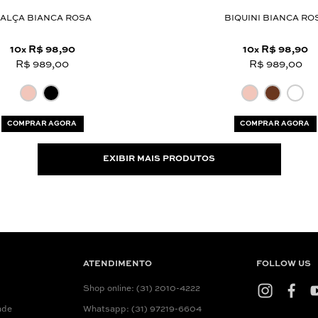
ALÇA BIANCA ROSA
BIQUINI BIANCA RO
10
R$ 98,90
10
R$ 98,90
x
x
R$ 989,00
R$ 989,00
COMPRAR AGORA
COMPRAR AGORA
EXIBIR MAIS PRODUTOS
ATENDIMENTO
FOLLOW US
Shop online: (31) 2010-4222
ade
Whatsapp: (31) 97219-6604