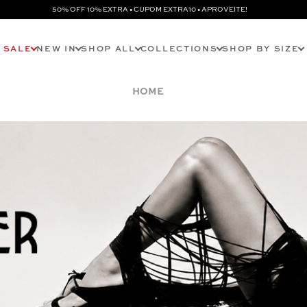
50% OFF 10% EXTRA • CUPOM EXTRA10 • APROVEITE!
SALE
NEW IN
SHOP ALL
COLLECTIONS
SHOP BY SIZE