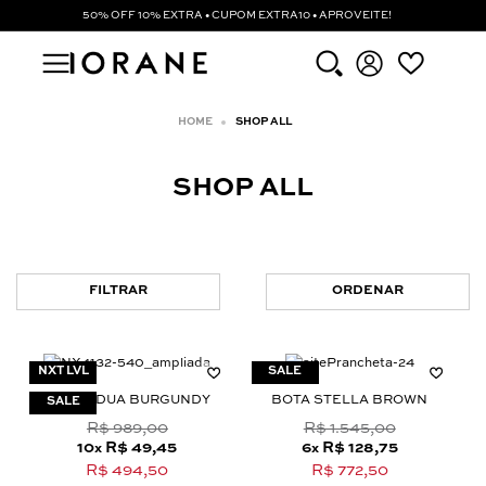
50% OFF 10% EXTRA • CUPOM EXTRA10 • APROVEITE!
SHOP ALL
SHOP ALL
FILTRAR
ORDENAR
NXT LVL
CALÇA DUA BURGUNDY
BOTA STELLA BROWN
R$ 989,00
R$ 1.545,00
10
R$ 49,45
6
R$ 128,75
x
x
R$ 494,50
R$ 772,50