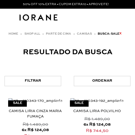
50% OFF 10% EXTRA • CUPOM EXTRA10 • APROVEITE!
X
SHOP ALL
PARTE DE CIMA
CAMISAS
BUSCA: SALE
RESULTADO DA BUSCA
FILTRAR
ORDENAR
CAMISA LIRIA CINZA MARIA
CAMISA LIRIA POLVILHO
FUMAÇA
R$ 1.489,00
R$ 1.489,00
6
R$ 124,08
x
6
R$ 124,08
x
R$ 744,50