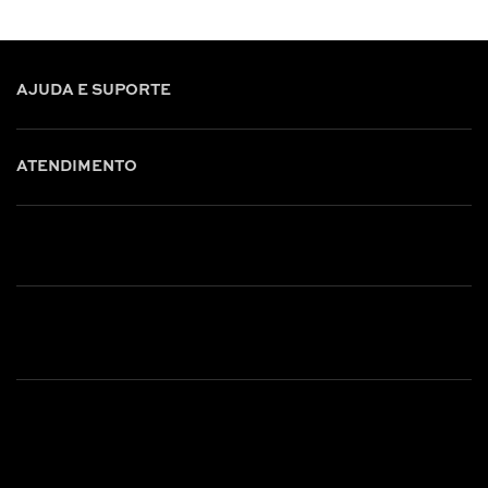
AJUDA E SUPORTE
ATENDIMENTO
Shop online: (31) 2010-4222
Whatsapp: (31) 97219-6604
Email: shoponline@iorane.com.br
Nossas Lojas