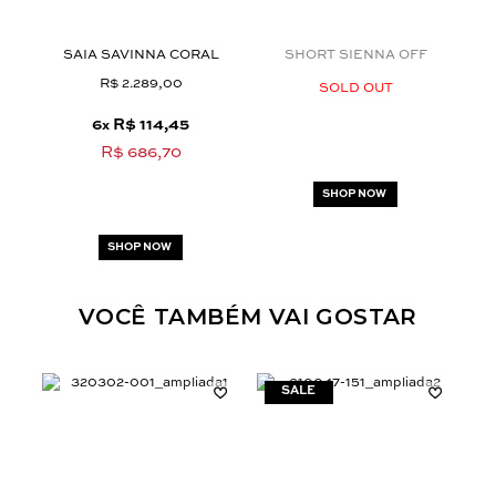
42
SAIA SAVINNA CORAL
SHORT SIENNA OFF
R$ 2.289,00
SOLD OUT
6
R$ 114,45
x
R$ 686,70
SHOP NOW
SHOP NOW
VOCÊ TAMBÉM VAI GOSTAR
Aceito os
termos e polí­ticas de privacidade