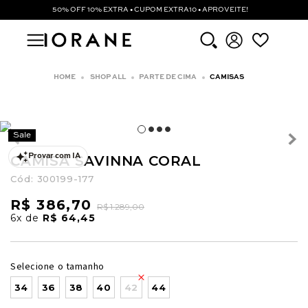
50% OFF 10% EXTRA • CUPOM EXTRA10 • APROVEITE!
SHOP ALL
PARTE DE CIMA
CAMISAS
Sale
CAMISA SAVINNA CORAL
Provar com IA
Cód:
300199-177
R$ 386,70
R$ 1.289,00
6x
de
R$ 64,45
Selecione o tamanho
34
36
38
40
42
44