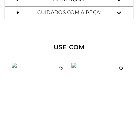
CUIDADOS COM A PEÇA:
USE COM
Nossa personal shopper
pode te ajudar!
Selecione o tamanho que você deseja: