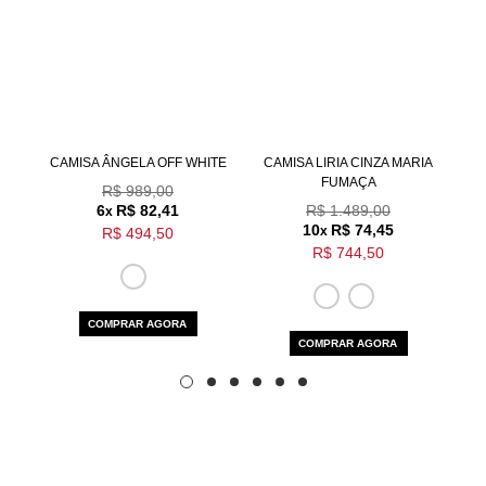
Nossa personal shopper
pode te ajudar!
Selecione o tamanho que você deseja:
CAMISA ÂNGELA OFF WHITE
CAMISA LIRIA CINZA MARIA
CAM
34
FUMAÇA
R$ 989,00
6
R$ 82,41
R$ 1.489,00
x
10
R$ 74,45
x
R$ 494,50
R$ 744,50
COMPRAR AGORA
COMPRAR AGORA
Aceito os
termos e polí­ticas de privacidade