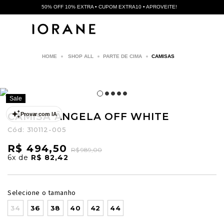
50% OFF 10% EXTRA • CUPOM EXTRA10 • APROVEITE!
SHOP ALL
PARTE DE CIMA
CAMISAS
Sale
CAMISA ÂNGELA OFF WHITE
Provar com IA
Cód:
310112-005
R$ 494,50
R$ 989,00
6x
de
R$ 82,42
Selecione o tamanho
34
36
38
40
42
44