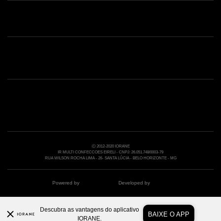
Shop online: (31) 2010-4222
Whatsapp: (31) 97219-6604
Email: shoponline@iorane.com.br
Nossas Lojas
Ⓒ 2012-2020 IORANE
IR MULTI CONFECCOES EIRELI - CNPJ: 26.051.748/0003-79
RUA WILSON ROCHA LIMA - 26- SANTA LÚCIA - BELO HORIZONTE - MG
Powered by
Developed by
Descubra as vantagens do aplicativo
BAIXE O APP
IORANE.