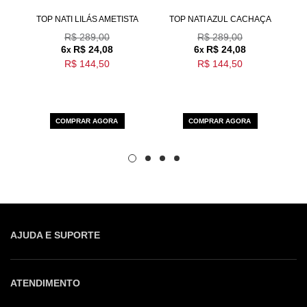
SIA
TOP NATI LILÁS AMETISTA
TOP NATI AZUL CACHAÇA
R$ 289,00
R$ 289,00
6
R$ 24,08
6
R$ 24,08
x
x
R$ 144,50
R$ 144,50
COMPRAR AGORA
COMPRAR AGORA
AJUDA E SUPORTE
ATENDIMENTO