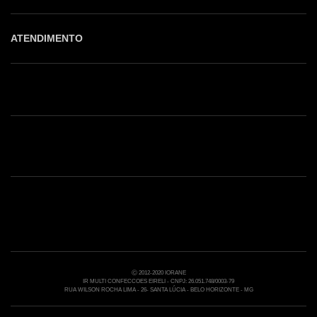
ATENDIMENTO
Shop online: (31) 2010-4222
Whatsapp: (31) 97219-6604
Email: shoponline@iorane.com.br
Nossas Lojas
Ⓒ 2012-2020 IORANE
IR MULTI CONFECCOES EIRELI - CNPJ: 26.051.748/0003-79
RUA WILSON ROCHA LIMA - 26- SANTA LÚCIA - BELO HORIZONTE - MG