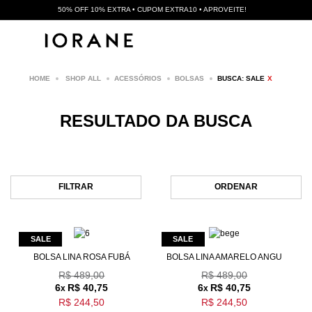
50% OFF 10% EXTRA • CUPOM EXTRA10 • APROVEITE!
X
SHOP ALL
ACESSÓRIOS
BOLSAS
BUSCA: SALE
RESULTADO DA BUSCA
FILTRAR
ORDENAR
BOLSA LINA ROSA FUBÁ
BOLSA LINA AMARELO ANGU
R$ 489,00
R$ 489,00
6
R$ 40,75
6
R$ 40,75
x
x
R$ 244,50
R$ 244,50