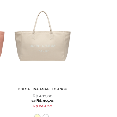
BOLSA LINA AMARELO ANGU
BOLSA IARA HOB
R$ 489,00
R$ 1.495,
6
R$ 40,75
6
R$ 124
x
x
R$ 244,50
R$ 747,5