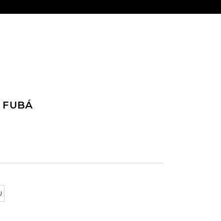
 FUBÁ
U