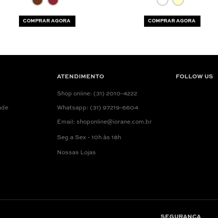
COMPRAR AGORA
COMPRAR AGORA
ATENDIMENTO
FOLLOW US
Shop online: (31) 2010-4222
ade
Whatsapp: (31) 97219-6604
Email: shoponline@iorane.com.br
Seg a Sex - 10h às 18h
Nossas Lojas
SEGURANÇA