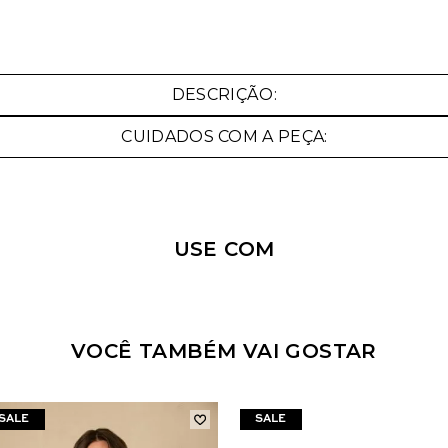
Nossa personal shopper
DESCRIÇÃO:
pode te ajudar!
CUIDADOS COM A PEÇA:
Selecione o tamanho que você deseja:
USE COM
VOCÊ TAMBÉM VAI GOSTAR