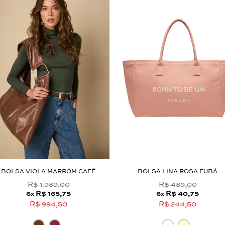
Aceito os
termos e polí­ticas de privacidade
BOLSA VIOLA MARROM CAFÉ
BOLSA LINA ROSA FUBÁ
R$ 1.989,00
R$ 489,00
6
R$ 165,75
6
R$ 40,75
x
x
R$ 994,50
R$ 244,50