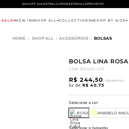
50% OFF 10% EXTRA • CUPOM EXTRA10 • APROVEITE!
SALE
NEW IN
SHOP ALL
COLLECTIONS
SHOP BY SIZE
SHOP ALL
ACESSÓRIOS
BOLSAS
BOLSA LINA ROSA
Cód:
310400-213
R$ 244,50
R$ 489,00
6x
de
R$ 40,75
Selecione a cor
ROSE
AMARELO ANG
Selecione o tamanho