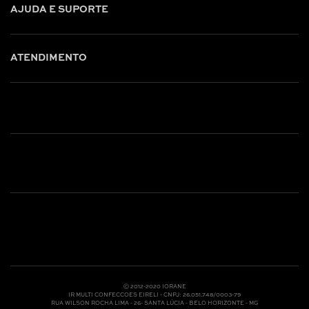
AJUDA E SUPORTE
ATENDIMENTO
Shop online: (31) 2010-4222
Whatsapp: (31) 97219-6604
Email: shoponline@iorane.com.br
Nossas Lojas
Ⓒ 2012-2020 IORANE
IR MULTI CONFECCOES EIRELI - CNPJ: 26.051.748/0003-79
RUA WILSON ROCHA LIMA - 26- SANTA LÚCIA - BELO HORIZONTE - MG