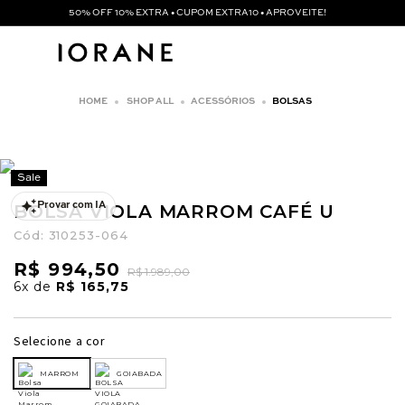
50% OFF 10% EXTRA • CUPOM EXTRA10 • APROVEITE!
SHOP ALL
ACESSÓRIOS
BOLSAS
Sale
BOLSA VIOLA MARROM CAFÉ U
Provar com IA
Cód:
310253-064
R$ 994,50
R$ 1.989,00
6x
de
R$ 165,75
Selecione a cor
MARROM
GOIABADA