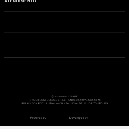
ATENDIMENTO
Shop online: (31) 2010-4222
Whatsapp: (31) 97219-6604
Email: shoponline@iorane.com.br
Nossas Lojas
Ⓒ 2012-2020 IORANE
IR MULTI CONFECCOES EIRELI - CNPJ: 26.051.748/0003-79
RUA WILSON ROCHA LIMA - 26- SANTA LÚCIA - BELO HORIZONTE - MG
Powered by
Developed by