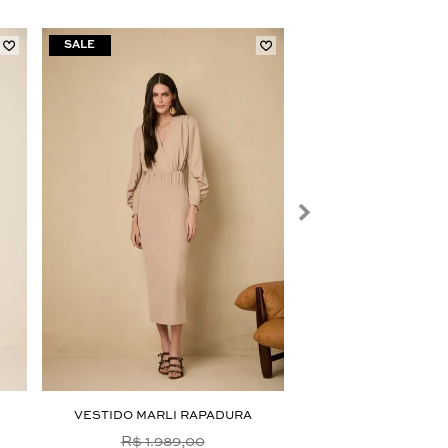
VESTIDO MARLI RAPADURA
KAFTAN ALANA
R$ 1.989,00