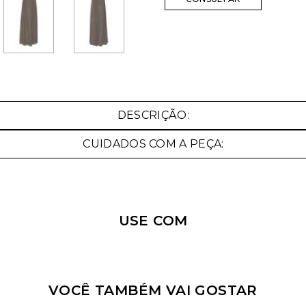
Nossa personal shopper
pode te ajudar!
DESCRIÇÃO:
Selecione o tamanho que você deseja:
CUIDADOS COM A PEÇA:
USE COM
VOCÊ TAMBÉM VAI GOSTAR