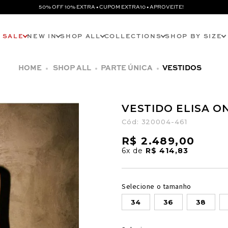
50% OFF 10% EXTRA • CUPOM EXTRA10 • APROVEITE!
SALE
NEW IN
SHOP ALL
COLLECTIONS
SHOP BY SIZE
SHOP ALL
PARTE ÚNICA
VESTIDOS
VESTIDO ELISA O
Cód:
320004-461
R$ 2.489,00
6x
de
R$ 414,83
Selecione o tamanho
34
36
38