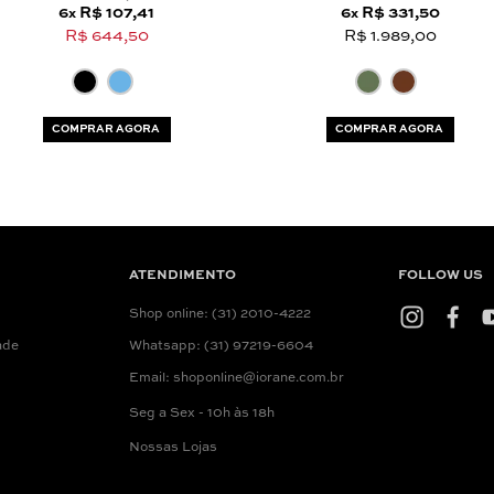
6
R$ 107,41
6
R$ 331,50
x
x
R$ 644,50
R$ 1.989,00
COMPRAR AGORA
COMPRAR AGORA
ATENDIMENTO
FOLLOW US
Shop online: (31) 2010-4222
ade
Whatsapp: (31) 97219-6604
Email: shoponline@iorane.com.br
Seg a Sex - 10h às 18h
Nossas Lojas