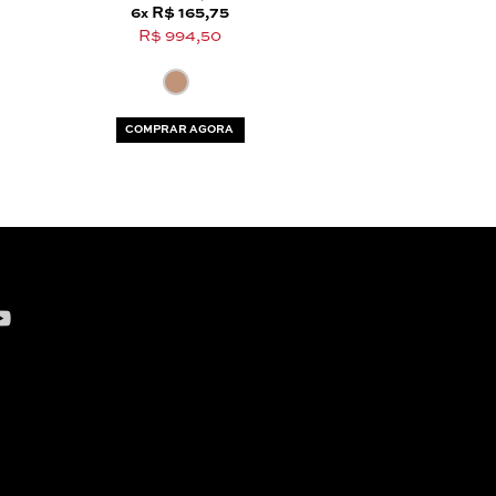
6
R$ 165,75
6
R$ 364
x
x
R$ 994,50
R$ 2.189,
COMPRAR AGORA
COMPRAR AG