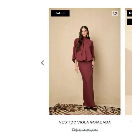
N
DO ALDA MARROM
VESTIDO VIOLA GOIABADA
R$ 2.489,00