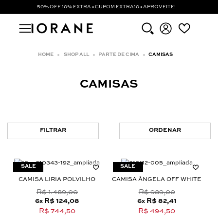
50% OFF 10% EXTRA • CUPOM EXTRA10 • APROVEITE!
SHOP ALL
PARTE DE CIMA
CAMISAS
CAMISAS
FILTRAR
ORDENAR
CAMISA LIRIA POLVILHO
CAMISA ÂNGELA OFF WHITE
R$ 1.489,00
R$ 989,00
6
R$ 124,08
6
R$ 82,41
x
x
R$ 744,50
R$ 494,50