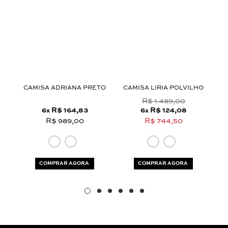
Aceito os
termos e polí­ticas de privacidade
CAMISA ADRIANA PRETO
CAMISA LIRIA POLVILHO
R$ 1.489,00
6
R$ 164,83
6
R$ 124,08
x
x
R$ 989,00
R$ 744,50
COMPRAR AGORA
COMPRAR AGORA