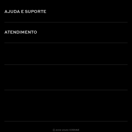
AJUDA E SUPORTE
ATENDIMENTO
Shop online: (31) 2010-4222
Whatsapp: (31) 97219-6604
Email: shoponline@iorane.com.br
Nossas Lojas
Ⓒ 2012-2020 IORANE