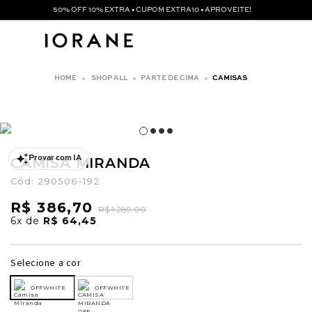
50% OFF 10% EXTRA • CUPOM EXTRA10 • APROVEITE!
SHOP ALL
PARTE DE CIMA
CAMISAS
CAMISA MIRANDA
Provar com IA
Cód:
290506-192
R$ 386,70
R$ 1.289,00
6x
de
R$ 64,45
Selecione a cor
OFFWHITE
OFFWHITE