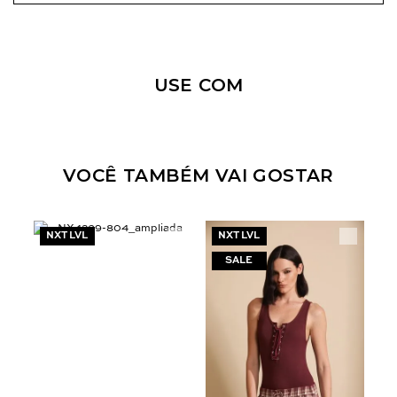
USE COM
VOCÊ TAMBÉM VAI GOSTAR
NXT LVL
NXT LVL
N
Nossa personal shopper