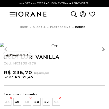
50% OFF 10% EXTRA • CUPOM EXTRA10 • APROVEITE!
SHOP ALL
PARTE DE CIMA
BODIES
BODY LORI VANILLA
Provar com IA
Cód:
NX3839-976
R$ 236,70
R$ 789,00
6x
de
R$ 39,45
Selecione o tamanho
34
36
38
40
42
44