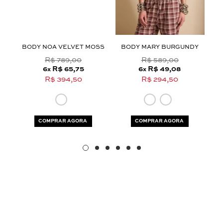
pode te ajudar!
Selecione o tamanho que você deseja:
BODY NOA VELVET MOSS
BODY MARY BURGUNDY
34
38
44
R$ 789,00
R$ 589,00
6
R$ 65,75
6
R$ 49,08
x
x
R$ 394,50
R$ 294,50
COMPRAR AGORA
COMPRAR AGORA
Aceito os
termos e polí­ticas de privacidade