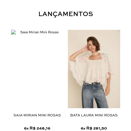
LANÇAMENTOS
ROM
SAIA MIRIAN MINI ROSAS
BATA LAURA MINI ROSAS
6
R$ 248,16
6
R$ 281,50
x
x