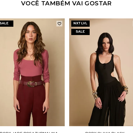
VOCÊ TAMBÉM VAI GOSTAR
NXT LVL
Nossa personal shopper
pode te ajudar!
Selecione o tamanho que você deseja:
36
44