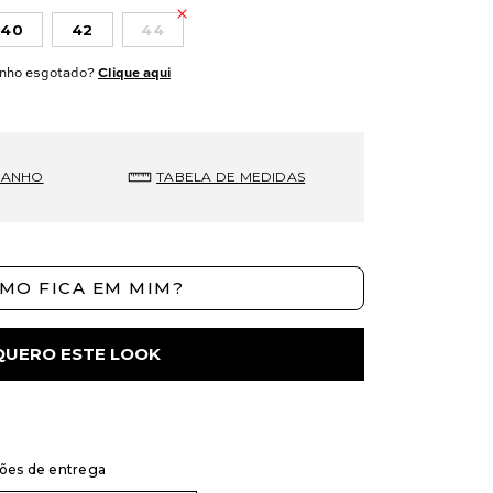
40
42
44
nho esgotado?
Clique aqui
MANHO
TABELA DE MEDIDAS
MO FICA EM MIM?
QUERO ESTE LOOK
ções de entrega