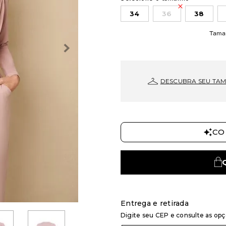
34
36
38
Tama
DESCUBRA SEU TA
CO
Entrega e retirada
Digite seu CEP e consulte as op