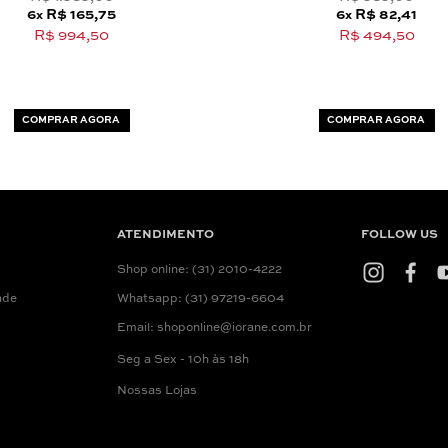
6
R$ 165,75
6
R$ 82,41
x
x
R$ 994,50
R$ 494,50
COMPRAR AGORA
COMPRAR AGORA
ATENDIMENTO
FOLLOW US
Shop online: (31) 2010-4222
ade
Whatsapp: (31) 97219-6604
Email: shoponline@iorane.com.br
Seg a Sex - 10h às 18h
Nossas Lojas