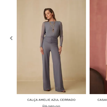
O
CALÇA AMELIE AZUL CERRADO
CASA
R$ 989,00