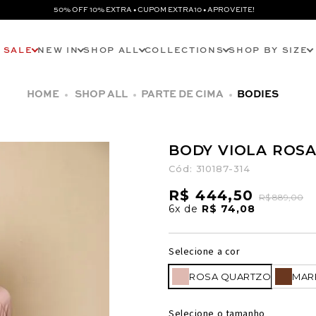
50% OFF 10% EXTRA • CUPOM EXTRA10 • APROVEITE!
SALE
NEW IN
SHOP ALL
COLLECTIONS
SHOP BY SIZE
SHOP ALL
PARTE DE CIMA
BODIES
BODY VIOLA ROS
Cód:
310187-314
R$ 444,50
R$ 889,00
6x
de
R$ 74,08
Selecione a cor
ROSA QUARTZO
MAR
Selecione o tamanho