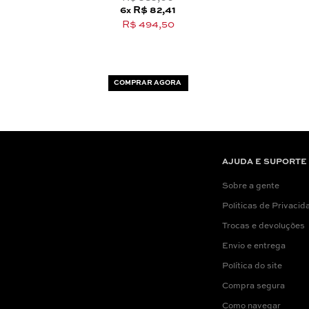
6
R$ 82,41
x
R$ 494,50
COMPRAR AGORA
AJUDA E SUPORTE
Sobre a gente
Politicas de Privacid
Trocas e devoluções
Envio e entrega
Política do site
Compra segura
Como navegar