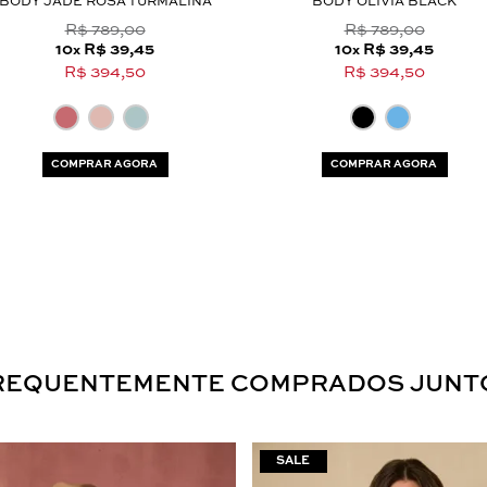
BODY JADE ROSA TURMALINA
BODY OLIVIA BLACK
R$ 789,00
R$ 789,00
10
R$ 39,45
10
R$ 39,45
x
x
R$ 394,50
R$ 394,50
Aceito os
termos e polí­ticas de privacidade
COMPRAR AGORA
COMPRAR AGORA
REQUENTEMENTE COMPRADOS JUNT