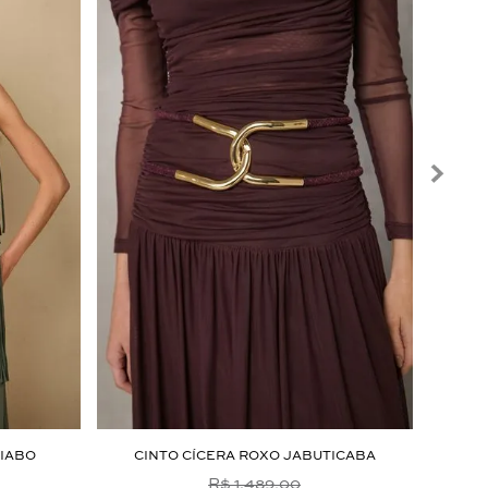
UIABO
CINTO CÍCERA ROXO JABUTICABA
R
R$ 1.489,00