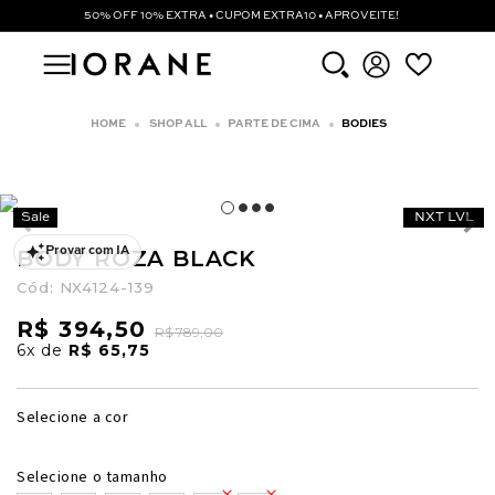
50% OFF 10% EXTRA • CUPOM EXTRA10 • APROVEITE!
SHOP ALL
PARTE DE CIMA
BODIES
Sale
NXT LVL
BODY ROZA BLACK
Provar com IA
Cód:
NX4124-139
R$ 394,50
R$ 789,00
6x
de
R$ 65,75
Selecione a cor
Selecione o tamanho