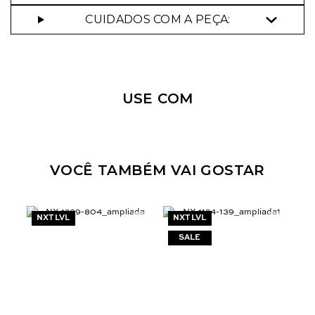
CUIDADOS COM A PEÇA:
Nossa personal shopper
pode te ajudar!
USE COM
Selecione o tamanho que você deseja:
42
44
VOCÊ TAMBÉM VAI GOSTAR
NXT LVL
NXT LVL