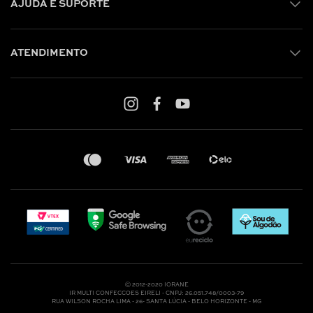
AJUDA E SUPORTE
ATENDIMENTO
Shop online: (31) 2010-4222
Whatsapp: (31) 97219-6604
Email: shoponline@iorane.com.br
Nossas Lojas
Ⓒ 2012-2020 IORANE
IR MULTI CONFECCOES EIRELI - CNPJ: 26.051.748/0003-79
RUA WILSON ROCHA LIMA - 26- SANTA LÚCIA - BELO HORIZONTE - MG