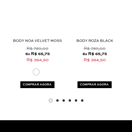
Aceito os
termos e polí­ticas de privacidade
E
BODY NOA VELVET MOSS
BODY ROZA BLACK
B
R$ 789,00
R$ 789,00
6
R$ 65,75
6
R$ 65,75
x
x
R$ 394,50
R$ 394,50
COMPRAR AGORA
COMPRAR AGORA