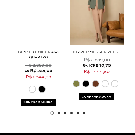
Aceito os
termos e polí­ticas de privacidade
Y
BLAZER EMILY ROSA
BLAZER MERCÊS VERDE
QUARTZO
R$ 2.889,00
R$ 2.689,00
6
R$ 240,75
x
6
R$ 224,08
x
R$ 1.444,50
R$ 1.344,50
COMPRAR AGORA
COMPRAR AGORA