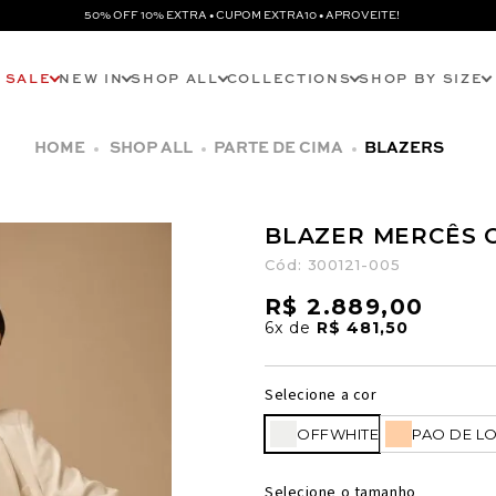
50% OFF 10% EXTRA • CUPOM EXTRA10 • APROVEITE!
SALE
NEW IN
SHOP ALL
COLLECTIONS
SHOP BY SIZE
SHOP ALL
PARTE DE CIMA
BLAZERS
BLAZER MERCÊS 
Cód:
300121-005
R$ 2.889,00
6x
de
R$ 481,50
Selecione a cor
OFFWHITE
PAO DE L
Selecione o tamanho