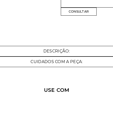
Nossa personal shopper
pode te ajudar!
DESCRIÇÃO:
Selecione o tamanho que você deseja:
CUIDADOS COM A PEÇA:
36
USE COM