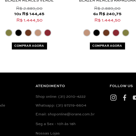
BLAZER MERCÊS VERDE
BLAZER MERCÊS RAPADURA
R$ 2.889,00
R$ 2.889,00
10
R$ 144,45
6
R$ 240,75
x
x
R$ 1.444,50
R$ 1.444,50
COMPRAR AGORA
COMPRAR AGORA
ATENDIMENTO
FOLLOW US
Shop online: (31) 2010-4222
ade
Whatsapp: (31) 97219-6604
Email: shoponline@iorane.com.br
Seg a Sex - 10h às 18h
Nossas Lojas