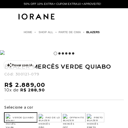
50% OFF 10% EXTRA • CUPOM EXTRA10 • APROVEITE!
SHOP ALL
PARTE DE CIMA
BLAZERS
BLAZER MERCÊS VERDE QUIABO
Provar com IA
Cód:
300121-079
R$ 2.889,00
10x
de
R$ 288,90
Selecione a cor
VERDE QUIABO
PAO DE LO
OFFWHITE
PRETO