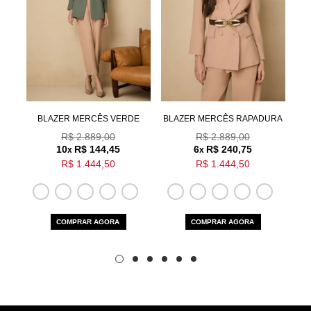
Aceito os
termos e polí­ticas de privacidade
 LÓ
BLAZER MERCÊS VERDE
BLAZER MERCÊS RAPADURA
R$ 2.889,00
R$ 2.889,00
10
R$ 144,45
6
R$ 240,75
x
x
R$ 1.444,50
R$ 1.444,50
COMPRAR AGORA
COMPRAR AGORA