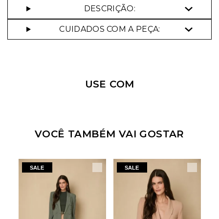
DESCRIÇÃO:
CUIDADOS COM A PEÇA:
Nossa personal shopper
pode te ajudar!
USE COM
Selecione o tamanho que você deseja:
34
36
38
40
42
VOCÊ TAMBÉM VAI GOSTAR