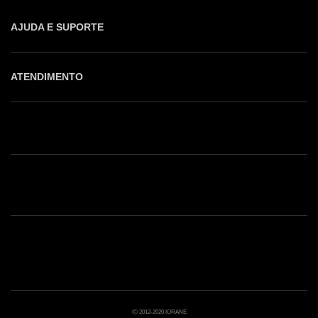
AJUDA E SUPORTE
ATENDIMENTO
Shop online: (31) 2010-4222
Whatsapp: (31) 97219-6604
Email: shoponline@iorane.com.br
Nossas Lojas
Ⓒ 2012-2020 IORANE