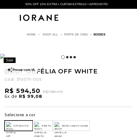
50% OFF 10% EXTRA • CUPOM EXTRA10 • APROVEITE!
SHOP ALL
PARTE DE CIMA
BODIES
Sale
BODY ORFÉLIA OFF WHITE
Provar com IA
Cód:
310071-005
R$ 594,50
R$ 1.189,00
6x
de
R$ 99,08
Selecione a cor
OFFWHITE
PRETO
ROXO JABUTICABA