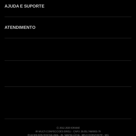
AJUDA E SUPORTE
ATENDIMENTO
Shop online: (31) 2010-4222
Whatsapp: (31) 97219-6604
Email: shoponline@iorane.com.br
Nossas Lojas
Ⓒ 2012-2020 IORANE
IR MULTI CONFECCOES EIRELI - CNPJ: 26.051.748/0003-79
RUA WILSON ROCHA LIMA - 26- SANTA LÚCIA - BELO HORIZONTE - MG