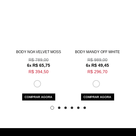
Aceito os
termos e polí­ticas de privacidade
BODY NOA VELVET MOSS
BODY MANDY OFF WHITE
BO
R$ 789,00
R$ 989,00
6
R$ 65,75
6
R$ 49,45
x
x
R$ 394,50
R$ 296,70
COMPRAR AGORA
COMPRAR AGORA