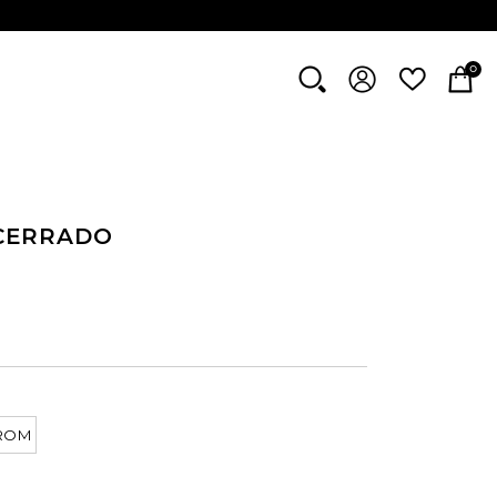
0
 CERRADO
ROM