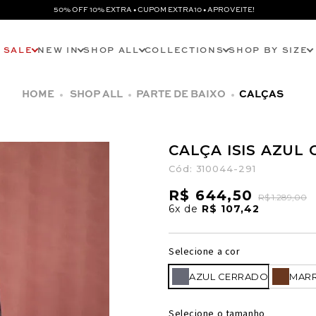
50% OFF 10% EXTRA • CUPOM EXTRA10 • APROVEITE!
SALE
NEW IN
SHOP ALL
COLLECTIONS
SHOP BY SIZE
SHOP ALL
PARTE DE BAIXO
CALÇAS
CALÇA ISIS AZUL
Cód:
310044-291
R$ 644,50
R$ 1.289,00
6x
de
R$ 107,42
Selecione a cor
AZUL CERRADO
MAR
Selecione o tamanho