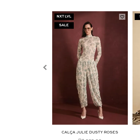
NXT LVL
ATITA JEANS MÉDIO
CALÇA JULIE DUSTY ROSES