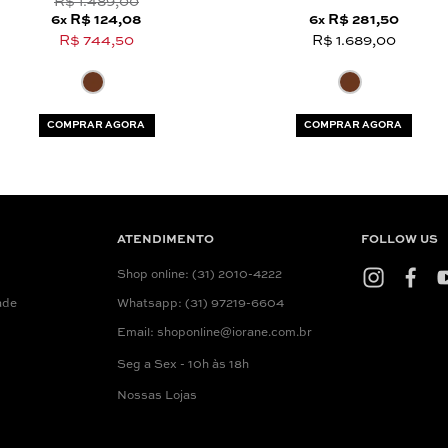
R$ 1.489,00
6
R$ 124,08
6
R$ 281,50
x
x
R$ 744,50
R$ 1.689,00
COMPRAR AGORA
COMPRAR AGORA
ATENDIMENTO
FOLLOW US
Shop online: (31) 2010-4222
ade
Whatsapp: (31) 97219-6604
Email: shoponline@iorane.com.br
Seg a Sex - 10h às 18h
Nossas Lojas