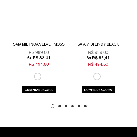
Aceito os
termos e polí­ticas de privacidade
N
SAIA MIDI NOA VELVET MOSS
SAIA MIDI LINDY BLACK
R$ 989,00
R$ 989,00
6
R$ 82,41
6
R$ 82,41
x
x
R$ 494,50
R$ 494,50
COMPRAR AGORA
COMPRAR AGORA