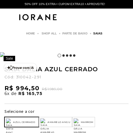
50% OFF 10% EXTRA • CUPOM EXTRA10 • APROVEITE!
SHOP ALL
PARTE DE BAIXO
SAIAS
Sale
SAIA DÁLIA AZUL CERRADO
Provar com IA
Cód:
310042-291
R$ 994,50
R$ 1.989,00
6x
de
R$ 165,75
Selecione a cor
AZUL CERRADO
AMARELO ANGU
MARROM