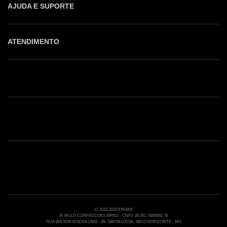
AJUDA E SUPORTE
ATENDIMENTO
Shop online: (31) 2010-4222
Whatsapp: (31) 97219-6604
Email: shoponline@iorane.com.br
Nossas Lojas
Ⓒ 2012-2020 IORANE
IR MULTI CONFECCOES EIRELI - CNPJ: 26.051.748/0003-79
RUA WILSON ROCHA LIMA - 26- SANTA LÚCIA - BELO HORIZONTE - MG