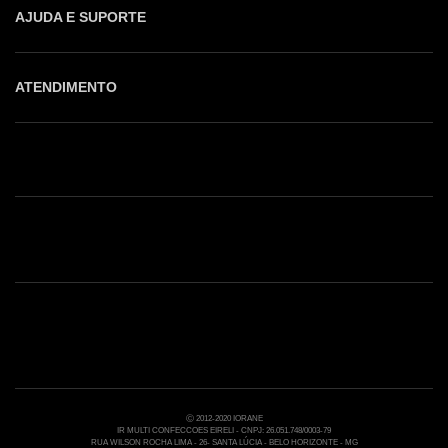
AJUDA E SUPORTE
ATENDIMENTO
Shop online: (31) 2010-4222
Whatsapp: (31) 97219-6604
Email: shoponline@iorane.com.br
Nossas Lojas
Ⓒ 2012-2020 IORANE
IR MULTI CONFECCOES EIRELI - CNPJ: 26.051.748/0003-79
RUA WILSON ROCHA LIMA - 26- SANTA LÚCIA - BELO HORIZONTE - MG