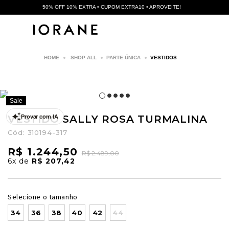
50% OFF 10% EXTRA • CUPOM EXTRA10 • APROVEITE!
SHOP ALL
PARTE ÚNICA
VESTIDOS
Sale
VESTIDO SALLY ROSA TURMALINA
Provar com IA
Cód:
310194-317
R$ 1.244,50
R$ 2.489,00
6x
de
R$ 207,42
Selecione o tamanho
34
36
38
40
42
44