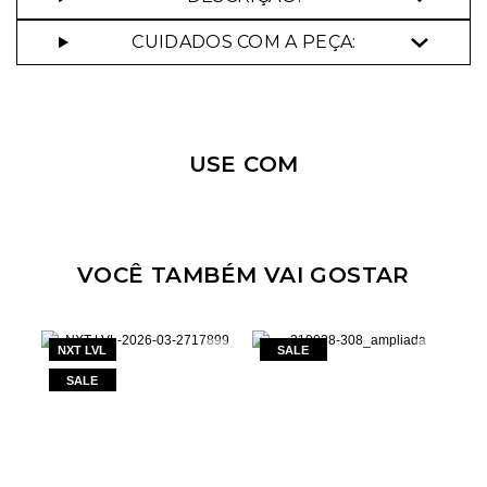
CUIDADOS COM A PEÇA:
Nossa personal shopper
pode te ajudar!
USE COM
Selecione o tamanho que você deseja:
44
VOCÊ TAMBÉM VAI GOSTAR
NXT LVL
N