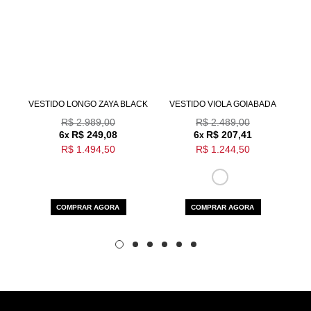
Aceito os
termos e polí­ticas de privacidade
M
VESTIDO LONGO ZAYA BLACK
VESTIDO VIOLA GOIABADA
V
R$ 2.989,00
R$ 2.489,00
6
R$ 249,08
6
R$ 207,41
x
x
R$ 1.494,50
R$ 1.244,50
COMPRAR AGORA
COMPRAR AGORA