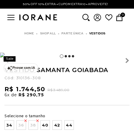
50% OFF 10% EXTRA • CUPOM EXTRA10 • APROVEITE!
0
SHOP ALL
PARTE ÚNICA
VESTIDOS
Sale
VESTIDO SAMANTA GOIABADA
Provar com IA
Cód:
310136-308
R$ 1.744,50
R$ 3.489,00
6x
de
R$ 290,75
Selecione o tamanho
34
36
38
40
42
44