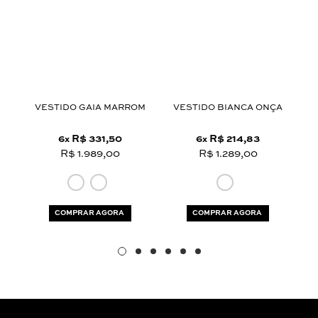
Aceito os
termos e polí­ticas de privacidade
VESTIDO GAIA MARROM
VESTIDO BIANCA ONÇA
6
R$ 331,50
6
R$ 214,83
x
x
R$ 1.989,00
R$ 1.289,00
COMPRAR AGORA
COMPRAR AGORA