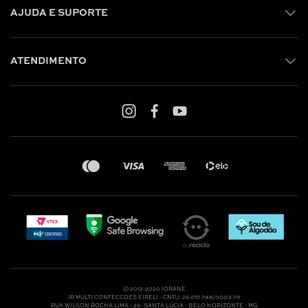
AJUDA E SUPORTE
ATENDIMENTO
Shop online: (31) 2010-4222
Whatsapp: (31) 97219-6604
Email: shoponline@iorane.com.br
Nossas Lojas
Ⓒ 2012-2020 IORANE
IR MULTI CONFECCOES EIRELI - CNPJ: 26.051.748/0003-79
RUA WILSON ROCHA LIMA - 26- SANTA LÚCIA - BELO HORIZONTE - MG