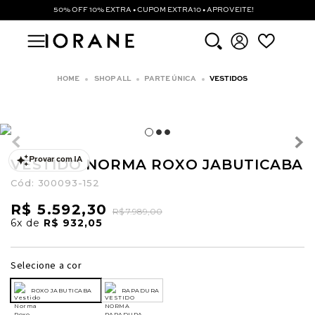
50% OFF 10% EXTRA • CUPOM EXTRA10 • APROVEITE!
SHOP ALL
PARTE ÚNICA
VESTIDOS
VESTIDO NORMA ROXO JABUTICABA
Provar com IA
Cód:
300093-152
R$ 5.592,30
R$ 7.989,00
6x
de
R$ 932,05
Selecione a cor
ROXO JABUTICABA
RAPADURA