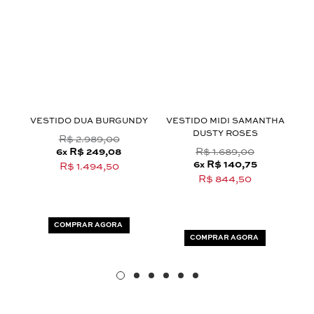
Aceito os
termos e polí­ticas de privacidade
ROM
VESTIDO DUA BURGUNDY
VESTIDO MIDI SAMANTHA
VE
DUSTY ROSES
R$ 2.989,00
6
R$ 249,08
R$ 1.689,00
x
6
R$ 140,75
x
R$ 1.494,50
R$ 844,50
COMPRAR AGORA
COMPRAR AGORA