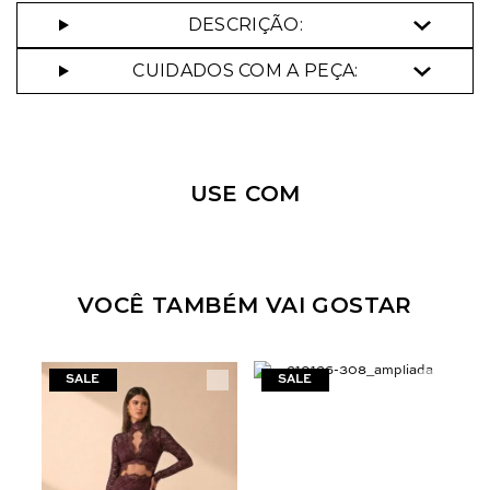
DESCRIÇÃO:
CUIDADOS COM A PEÇA:
Nossa personal shopper
pode te ajudar!
USE COM
Selecione o tamanho que você deseja:
34
36
42
44
VOCÊ TAMBÉM VAI GOSTAR
N