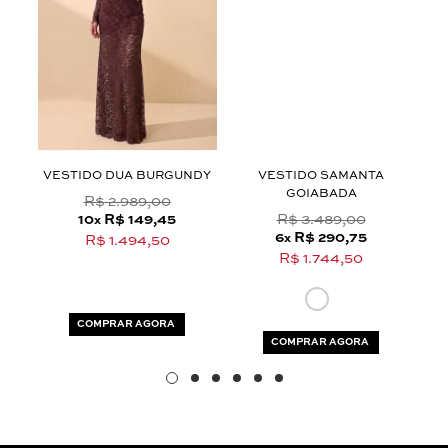
Aceito os
termos e polí­ticas de privacidade
AS
VESTIDO DUA BURGUNDY
VESTIDO SAMANTA
GOIABADA
R$ 2.989,00
10
R$ 149,45
R$ 3.489,00
x
6
R$ 290,75
x
R$ 1.494,50
R$ 1.744,50
COMPRAR AGORA
COMPRAR AGORA