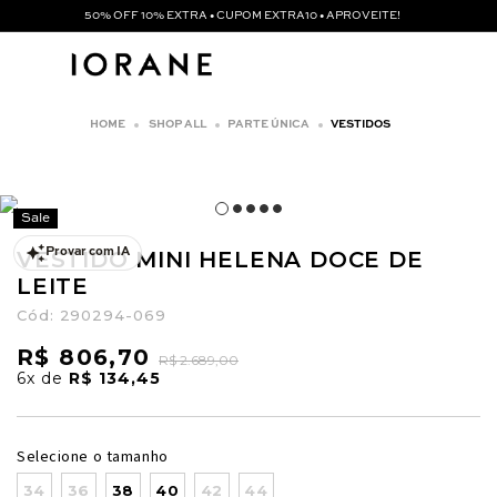
50% OFF 10% EXTRA • CUPOM EXTRA10 • APROVEITE!
SHOP ALL
PARTE ÚNICA
VESTIDOS
Sale
VESTIDO MINI HELENA DOCE DE
Provar com IA
LEITE
Cód:
290294-069
R$ 806,70
R$ 2.689,00
6x
de
R$ 134,45
Selecione o tamanho
34
36
38
40
42
44