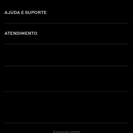
AJUDA E SUPORTE
ATENDIMENTO
Shop online: (31) 2010-4222
Whatsapp: (31) 97219-6604
Email: shoponline@iorane.com.br
Nossas Lojas
Ⓒ 2012-2020 IORANE