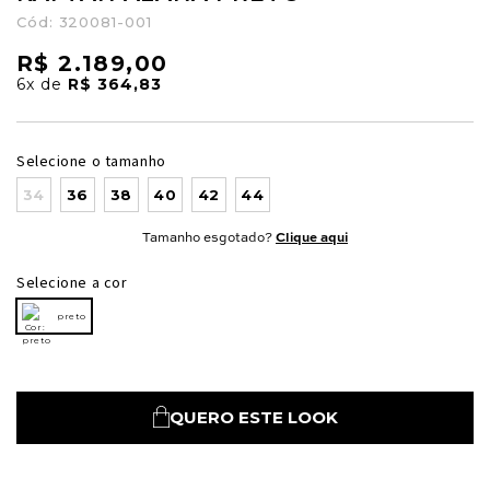
Cód:
320081-001
R$ 2.189,00
6x
de
R$ 364,83
Selecione o tamanho
34
36
38
40
42
44
Tamanho esgotado?
Clique aqui
Selecione a cor
preto
QUERO ESTE LOOK
Nossa personal shopper
pode te ajudar!