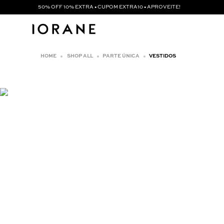
50% OFF 10% EXTRA • CUPOM EXTRA10 • APROVEITE!
SHOP ALL
PARTE ÚNICA
VESTIDOS