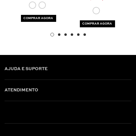
COMPRAR AGORA
COMPRAR AGORA
AJUDA E SUPORTE
ATENDIMENTO
Shop online: (31) 2010-4222
Whatsapp: (31) 97219-6604
Email: shoponline@iorane.com.br