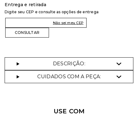
Entrega e retirada
Digite seu CEP e consulte as opções de entrega
Selecione o tamanho que você deseja:
Não sei meu CEP
34
DESCRIÇÃO:
CUIDADOS COM A PEÇA:
USE COM
Aceito os
termos e polí­ticas de privacidade