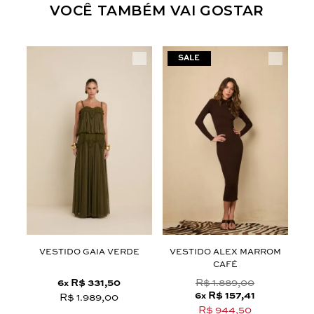
VOCÊ TAMBÉM VAI GOSTAR
U
VESTIDO GAIA VERDE
VESTIDO ALEX MARROM
CAFÉ
6
R$ 331,50
R$ 1.889,00
x
6
R$ 157,41
x
R$ 1.989,00
R$ 944,50