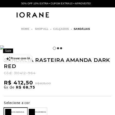
50% OFF 10% EXTRA • CUPOM EXTRA10 • APROVEITE!
SHOP ALL
CALÇADOS
SANDÁLIAS
Sale
SANDÁLIA RASTEIRA AMANDA DARK
Provar com IA
RED
Cód:
310412-964
R$ 412,50
R$ 825,00
6x
de
R$ 68,75
Selecione a cor
GOIABADA
MARROM