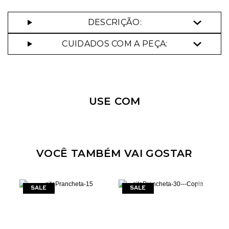
DESCRIÇÃO:
CUIDADOS COM A PEÇA:
Nossa personal shopper
pode te ajudar!
Selecione o tamanho que você deseja:
USE COM
35.
37.
38.
39.
34.
40.
VOCÊ TAMBÉM VAI GOSTAR