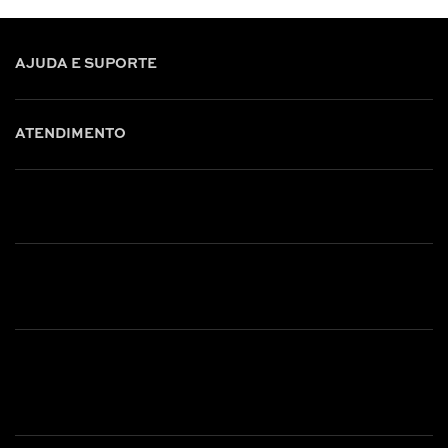
AJUDA E SUPORTE
ATENDIMENTO
Shop online: (31) 2010-4222
Whatsapp: (31) 97219-6604
Email: shoponline@iorane.com.br
Nossas Lojas