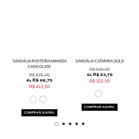
Aceito os
termos e polí­ticas de privacidade
SANDÁLIA RASTEIRA AMANDA
SANDÁLIA CATARINA GOLD
S
CHOCOLATE
R$ 645,00
R$ 825,00
6
R$ 53,75
x
6
R$ 68,75
R$ 322,50
x
R$ 412,50
COMPRAR AGORA
COMPRAR AGORA