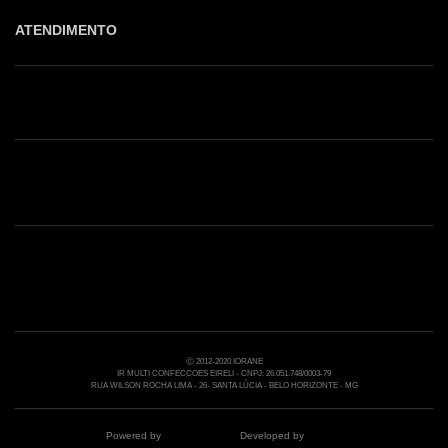
ATENDIMENTO
Shop online: (31) 2010-4222
Whatsapp: (31) 97219-6604
Email: shoponline@iorane.com.br
Nossas Lojas
Ⓒ 2012-2020 IORANE
IR MULTI CONFECCOES EIRELI - CNPJ: 26.051.748/0003-79
RUA WILSON ROCHA LIMA - 26- SANTA LÚCIA - BELO HORIZONTE - MG
Powered by
Developed by