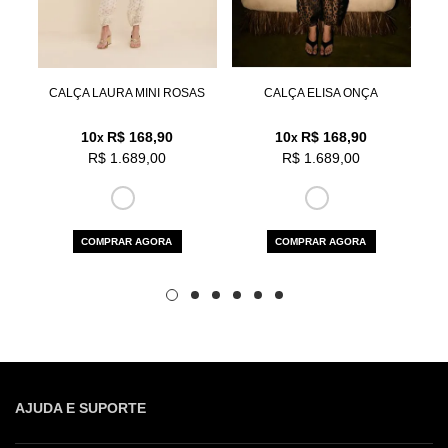
Aceito os
termos e polí­ticas de privacidade
RA
CALÇA LAURA MINI ROSAS
CALÇA ELISA ONÇA
10
R$ 168,90
10
R$ 168,90
x
x
R$ 1.689,00
R$ 1.689,00
COMPRAR AGORA
COMPRAR AGORA
AJUDA E SUPORTE