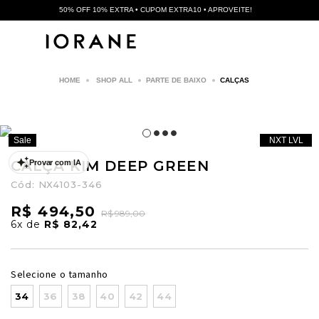
50% OFF 10% EXTRA • CUPOM EXTRA10 • APROVEITE!
SHOP ALL
PARTE DE BAIXO
CALÇAS
Sale
NXT LVL
CALÇA KIM DEEP GREEN
Provar com IA
Cód:
NX4103-346
R$ 494,50
R$ 989,00
6x
de
R$ 82,42
Selecione o tamanho
34
36
38
40
42
44