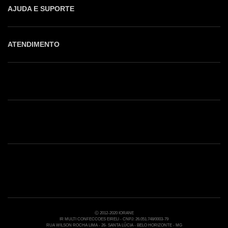
AJUDA E SUPORTE
ATENDIMENTO
Shop online: (31) 2010-4222
Whatsapp: (31) 97219-6604
Email: shoponline@iorane.com.br
Nossas Lojas
Ⓒ 2012-2020 IORANE
IR MULTI CONFECCOES EIRELI - CNPJ: 26.051.748/0003-79
RUA WILSON ROCHA LIMA - 26- SANTA LÚCIA - BELO HORIZONTE - MG