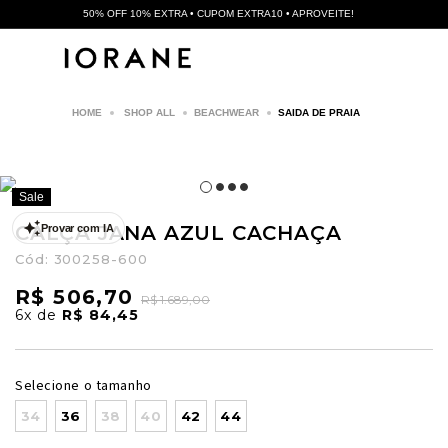
50% OFF 10% EXTRA • CUPOM EXTRA10 • APROVEITE!
SHOP ALL
BEACHWEAR
SAIDA DE PRAIA
Sale
CALÇA JANA AZUL CACHAÇA
Provar com IA
Cód:
300258-600
R$ 506,70
R$ 1.689,00
6x
de
R$ 84,45
Selecione o tamanho
34
36
38
40
42
44