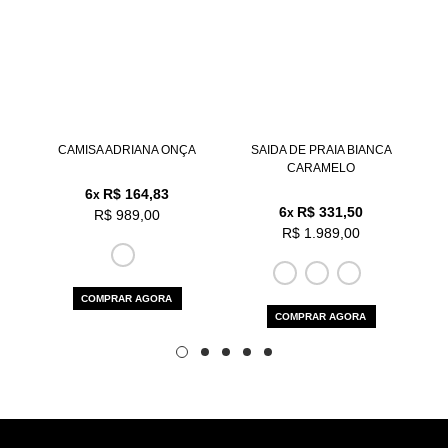
Aceito os
termos e polí­ticas de privacidade
CAMISA ADRIANA ONÇA
SAIDA DE PRAIA BIANCA
SAI
CARAMELO
6
R$ 164,83
x
6
R$ 331,50
x
R$ 989,00
R$ 1.989,00
COMPRAR AGORA
COMPRAR AGORA