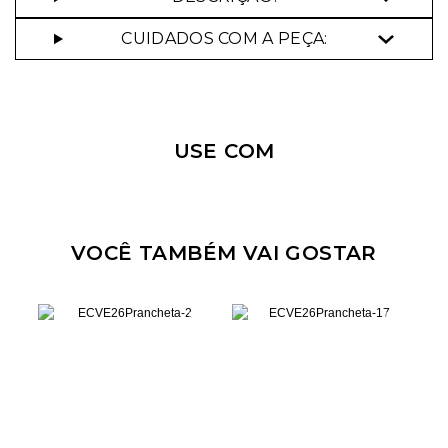
CUIDADOS COM A PEÇA:
Nossa personal shopper
pode te ajudar!
USE COM
Selecione o tamanho que você deseja:
34
38
40
VOCÊ TAMBÉM VAI GOSTAR