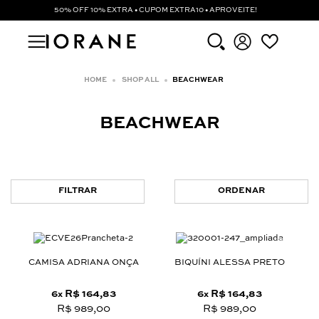
50% OFF 10% EXTRA • CUPOM EXTRA10 • APROVEITE!
SHOP ALL
BEACHWEAR
BEACHWEAR
FILTRAR
ORDENAR
CAMISA ADRIANA ONÇA
BIQUÍNI ALESSA PRETO
6
R$ 164,83
6
R$ 164,83
x
x
R$ 989,00
R$ 989,00