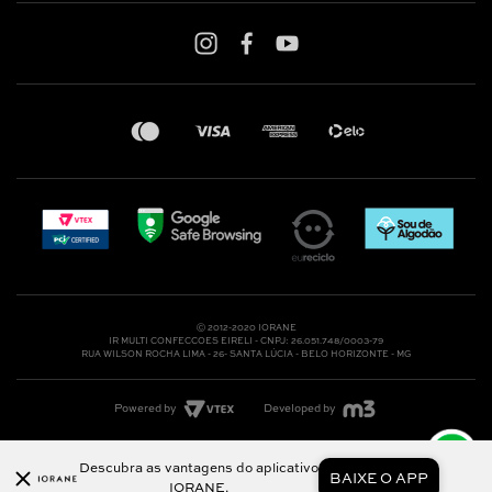
Shop online: (31) 2010-4222
Whatsapp: (31) 97219-6604
Email: shoponline@iorane.com.br
Nossas Lojas
Ⓒ 2012-2020 IORANE
IR MULTI CONFECCOES EIRELI - CNPJ: 26.051.748/0003-79
RUA WILSON ROCHA LIMA - 26- SANTA LÚCIA - BELO HORIZONTE - MG
Powered by
Developed by
Descubra as vantagens do aplicativo
BAIXE O APP
IORANE.