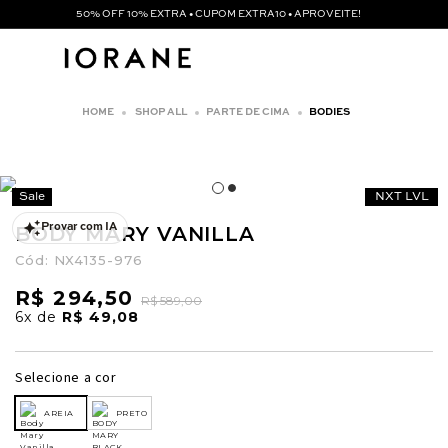
50% OFF 10% EXTRA • CUPOM EXTRA10 • APROVEITE!
SHOP ALL
PARTE DE CIMA
BODIES
Sale
NXT LVL
BODY MARY VANILLA
Provar com IA
Cód:
NX4135-976
R$ 294,50
R$ 589,00
6x
de
R$ 49,08
Selecione a cor
AREIA
PRETO