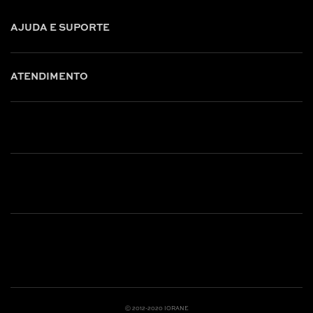
AJUDA E SUPORTE
ATENDIMENTO
Shop online: (31) 2010-4222
Whatsapp: (31) 97219-6604
Email: shoponline@iorane.com.br
Nossas Lojas
Ⓒ 2012-2020 IORANE