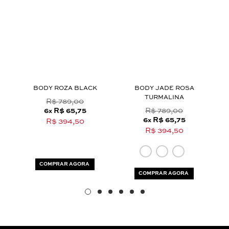
Aceito os
termos e polí­ticas de privacidade
T
BODY ROZA BLACK
BODY JADE ROSA
TURMALINA
R$ 789,00
6
R$ 65,75
R$ 789,00
x
6
R$ 65,75
x
R$ 394,50
R$ 394,50
COMPRAR AGORA
COMPRAR AGORA