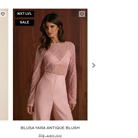
NXT LVL
NXT LVL
BLUSA YARA ANTIQUE BLUSH
BLUSA LINDY 
R$ 489,00
R$ 1.289,