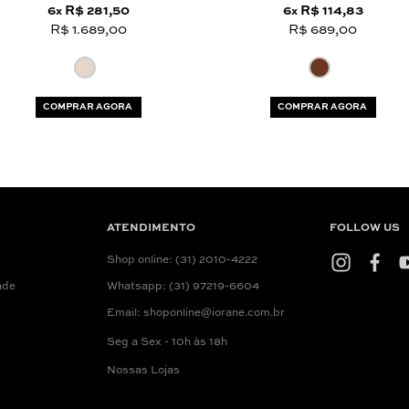
6
R$ 281,50
6
R$ 114,83
x
x
R$ 1.689,00
R$ 689,00
COMPRAR AGORA
COMPRAR AGORA
ATENDIMENTO
FOLLOW US
Shop online: (31) 2010-4222
ade
Whatsapp: (31) 97219-6604
Email: shoponline@iorane.com.br
Seg a Sex - 10h às 18h
Nossas Lojas