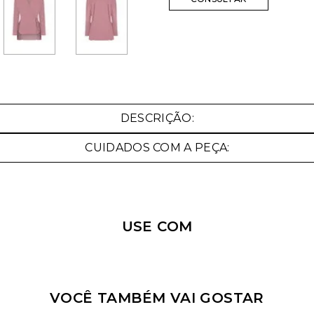
Nossa personal shopper
pode te ajudar!
DESCRIÇÃO:
Selecione o tamanho que você deseja:
CUIDADOS COM A PEÇA:
USE COM
VOCÊ TAMBÉM VAI GOSTAR