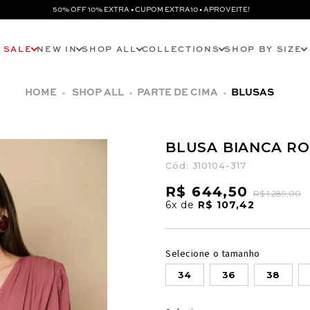
50% OFF 10% EXTRA • CUPOM EXTRA10 • APROVEITE!
SALE
NEW IN
SHOP ALL
COLLECTIONS
SHOP BY SIZE
SHOP ALL
PARTE DE CIMA
BLUSAS
BLUSA BIANCA R
Cód:
310104-317
R$ 644,50
R$ 1.289,00
6x
de
R$ 107,42
Selecione o tamanho
34
36
38