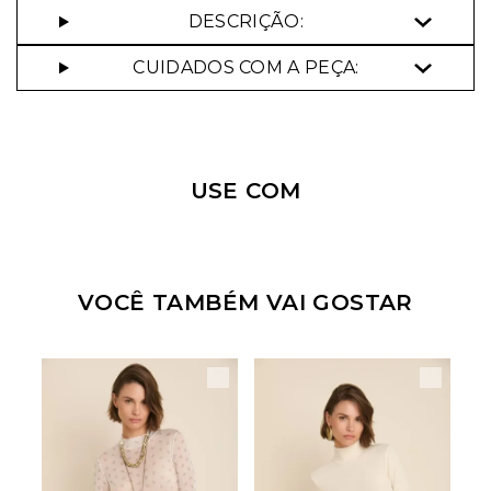
DESCRIÇÃO:
CUIDADOS COM A PEÇA:
Nossa personal shopper
pode te ajudar!
USE COM
Selecione o tamanho que você deseja:
34
40
42
44
VOCÊ TAMBÉM VAI GOSTAR