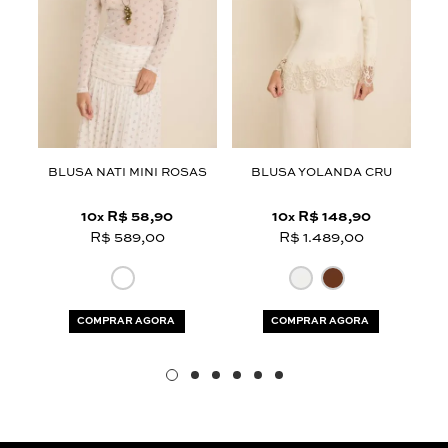
Aceito os
termos e polí­ticas de privacidade
U
BLUSA NATI MINI ROSAS
BLUSA YOLANDA CRU
10
R$ 58,90
10
R$ 148,90
x
x
R$ 589,00
R$ 1.489,00
COMPRAR AGORA
COMPRAR AGORA