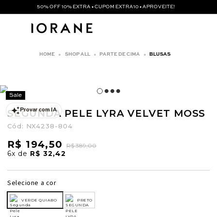
50% OFF 10% EXTRA • CUPOM EXTRA10 • APROVEITE!
SHOP ALL
PARTE DE CIMA
BLUSAS
Sale
SEGUNDA PELE LYRA VELVET MOSS
Provar com IA
Cód:
NX4238-804
R$ 194,50
R$ 389,00
6x
de
R$ 32,42
Selecione a cor
VERDE QUIABO
PRETO