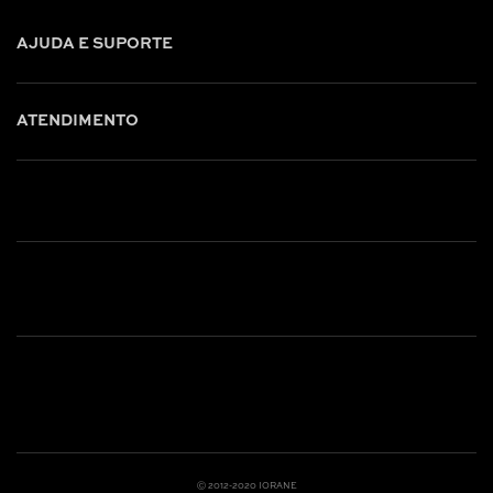
AJUDA E SUPORTE
ATENDIMENTO
Shop online: (31) 2010-4222
Whatsapp: (31) 97219-6604
Email: shoponline@iorane.com.br
Nossas Lojas
Ⓒ 2012-2020 IORANE