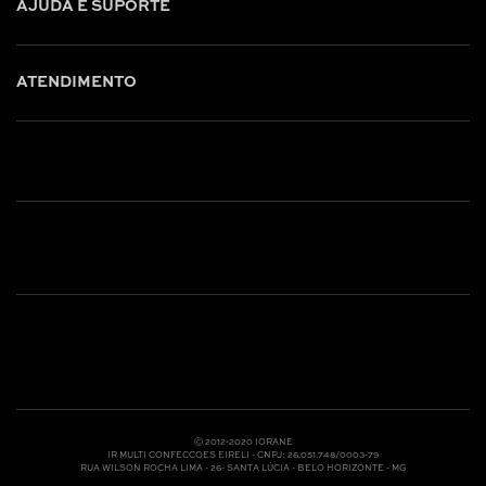
AJUDA E SUPORTE
ATENDIMENTO
Shop online: (31) 2010-4222
Whatsapp: (31) 97219-6604
Email: shoponline@iorane.com.br
Nossas Lojas
Ⓒ 2012-2020 IORANE
IR MULTI CONFECCOES EIRELI - CNPJ: 26.051.748/0003-79
RUA WILSON ROCHA LIMA - 26- SANTA LÚCIA - BELO HORIZONTE - MG