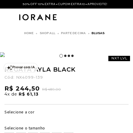
50% OFF 10% EXTRA • CUPOM EXTRA10 • APROVEITE!
SHOP ALL
PARTE DE CIMA
BLUSAS
NXT LVL
REGATA AYLA BLACK
Provar com IA
Cód:
NX4099-139
R$ 244,50
R$ 489,00
4x
de
R$ 61,13
Selecione a cor
Selecione o tamanho