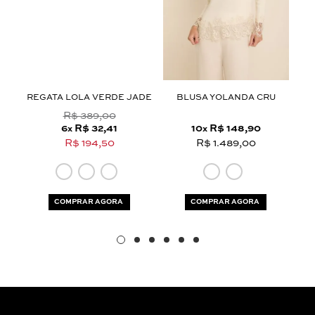
Aceito os
termos e polí­ticas de privacidade
REGATA LOLA VERDE JADE
BLUSA YOLANDA CRU
R$ 389,00
6
R$ 32,41
10
R$ 148,90
x
x
R$ 194,50
R$ 1.489,00
COMPRAR AGORA
COMPRAR AGORA