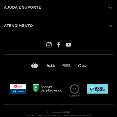
AJUDA E SUPORTE
ATENDIMENTO
Shop online: (31) 2010-4222
Whatsapp: (31) 97219-6604
Email: shoponline@iorane.com.br
Nossas Lojas
Ⓒ 2012-2020 IORANE
IR MULTI CONFECCOES EIRELI - CNPJ: 26.051.748/0003-79