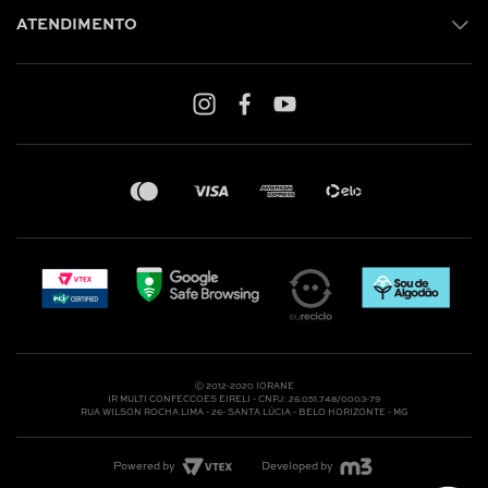
ATENDIMENTO
Shop online: (31) 2010-4222
Whatsapp: (31) 97219-6604
Email: shoponline@iorane.com.br
Nossas Lojas
Ⓒ 2012-2020 IORANE
IR MULTI CONFECCOES EIRELI - CNPJ: 26.051.748/0003-79
RUA WILSON ROCHA LIMA - 26- SANTA LÚCIA - BELO HORIZONTE - MG
Powered by
Developed by