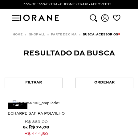
50% OFF 10% EXTRA • CUPOM EXTRA10 • APROVEITE!
X
SHOP ALL
PARTE DE CIMA
BUSCA: ACESSORIOS
RESULTADO DA BUSCA
FILTRAR
ORDENAR
ECHARPE SAFIRA POLVILHO
R$ 889,00
6
R$ 74,08
x
R$ 444,50