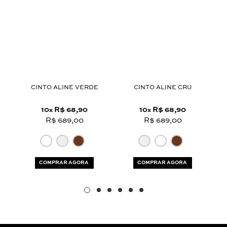
Aceito os
termos e polí­ticas de privacidade
CINTO ALINE VERDE
CINTO ALINE CRU
C
10
R$ 68,90
10
R$ 68,90
x
x
R$ 689,00
R$ 689,00
COMPRAR AGORA
COMPRAR AGORA