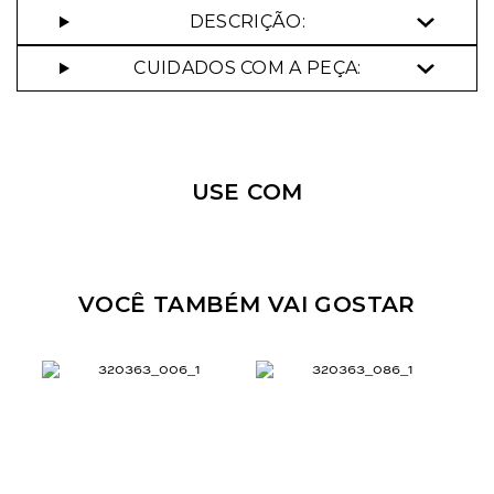
DESCRIÇÃO:
CUIDADOS COM A PEÇA:
Nossa personal shopper
pode te ajudar!
USE COM
Selecione o tamanho que você deseja:
34
40
42
44
VOCÊ TAMBÉM VAI GOSTAR