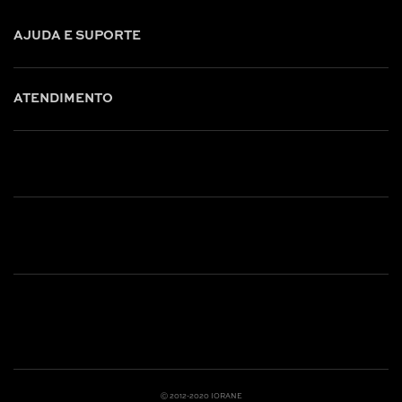
AJUDA E SUPORTE
ATENDIMENTO
Shop online: (31) 2010-4222
Whatsapp: (31) 97219-6604
Email: shoponline@iorane.com.br
Nossas Lojas
Ⓒ 2012-2020 IORANE