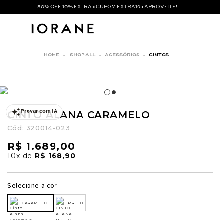
50% OFF 10% EXTRA • CUPOM EXTRA10 • APROVEITE!
SHOP ALL
ACESSÓRIOS
CINTOS
CINTO ALANA CARAMELO
Provar com IA
Cód:
320014-023
R$ 1.689,00
10x
de
R$ 168,90
Selecione a cor
CARAMELO
PRETO