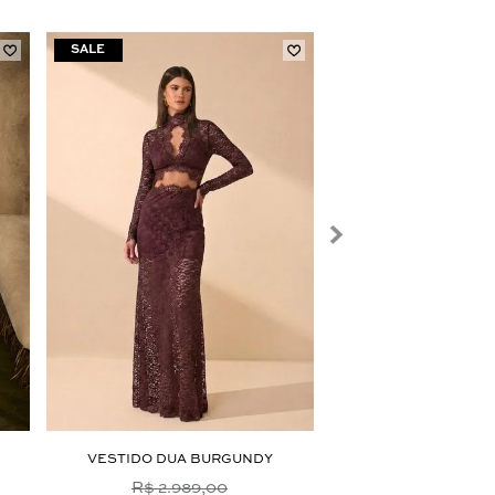
NXT LVL
VESTIDO DUA BURGUNDY
VESTIDO MIDI SAMA
ROSES
R$ 2.989,00