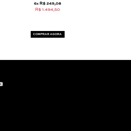
6
R$ 249,08
R$ 1.689,
x
6
R$ 140
x
R$ 1.494,50
R$ 844,
COMPRAR AGORA
COMPRAR AG