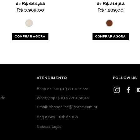
6
R$ 664,83
6
R$ 214,83
x
x
R$ 3.989,00
R$ 1.289,00
COMPRAR AGORA
COMPRAR AGORA
ATENDIMENTO
FOLLOW US
Shop online: (31) 2010-4222
ade
Whatsapp: (31) 97219-6604
Email: shoponline@iorane.com.br
Seg a Sex - 10h às 18h
Nossas Lojas