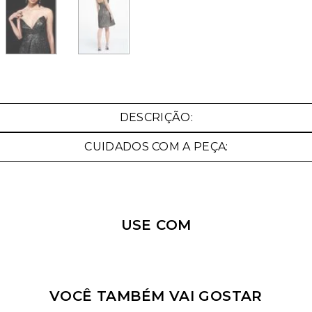
Nossa personal shopper
pode te ajudar!
DESCRIÇÃO:
Selecione o tamanho que você deseja:
CUIDADOS COM A PEÇA:
42
44
USE COM
VOCÊ TAMBÉM VAI GOSTAR