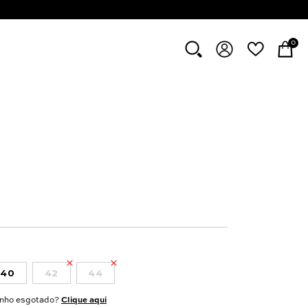
0
40
42
44
nho esgotado?
Clique aqui