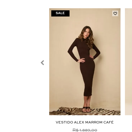
NI SALLY VERDE JADE
VESTIDO ALEX MARROM CAFÉ
$ 1.989,00
R$ 1.889,00