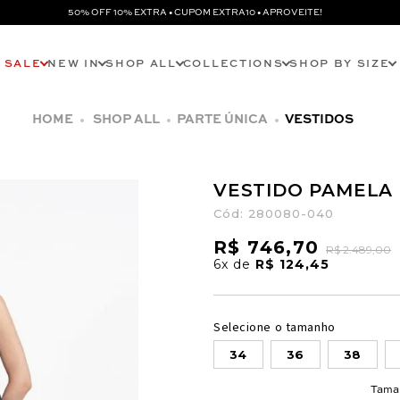
50% OFF 10% EXTRA • CUPOM EXTRA10 • APROVEITE!
SALE
NEW IN
SHOP ALL
COLLECTIONS
SHOP BY SIZE
SHOP ALL
PARTE ÚNICA
VESTIDOS
VESTIDO PAMELA
Cód:
280080-040
R$ 746,70
R$ 2.489,00
6x
de
R$ 124,45
Selecione o tamanho
34
36
38
Tama