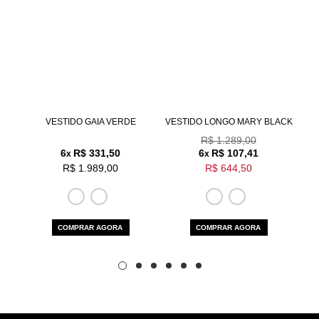
Aceito os
termos e polí­ticas de privacidade
VESTIDO GAIA VERDE
VESTIDO LONGO MARY BLACK
V
R$ 1.289,00
6
R$ 331,50
6
R$ 107,41
x
x
R$ 1.989,00
R$ 644,50
COMPRAR AGORA
COMPRAR AGORA