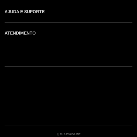
AJUDA E SUPORTE
ATENDIMENTO
Shop online: (31) 2010-4222
Whatsapp: (31) 97219-6604
Email: shoponline@iorane.com.br
Nossas Lojas
Ⓒ 2012-2020 IORANE