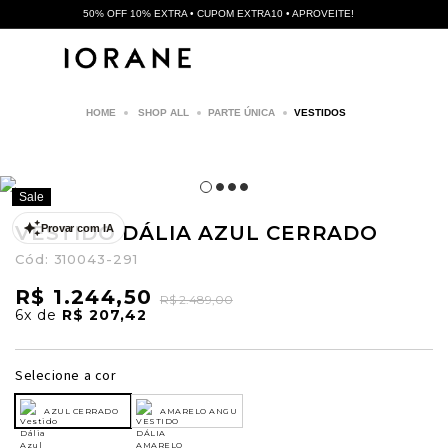
50% OFF 10% EXTRA • CUPOM EXTRA10 • APROVEITE!
SHOP ALL
PARTE ÚNICA
VESTIDOS
Sale
VESTIDO DÁLIA AZUL CERRADO
Provar com IA
Cód:
310043-291
R$ 1.244,50
R$ 2.489,00
6x
de
R$ 207,42
Selecione a cor
AZUL CERRADO
AMARELO ANGU