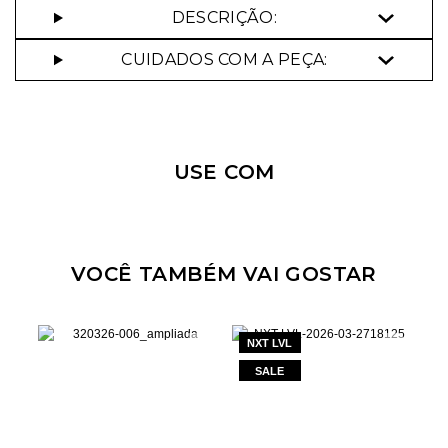
DESCRIÇÃO:
CUIDADOS COM A PEÇA:
Nossa personal shopper
pode te ajudar!
USE COM
Selecione o tamanho que você deseja:
36
38
40
42
44
VOCÊ TAMBÉM VAI GOSTAR
NXT LVL