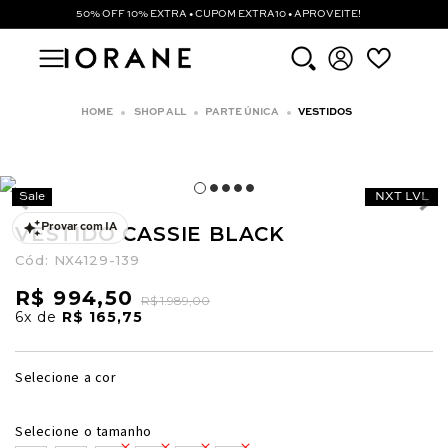
50% OFF 10% EXTRA • CUPOM EXTRA10 • APROVEITE!
SHOP ALL
PARTE ÚNICA
VESTIDOS
Sale
NXT LVL
VESTIDO CASSIE BLACK
Provar com IA
Cód:
NX4129-139
R$ 994,50
R$ 1.989,00
6x
de
R$ 165,75
Selecione a cor
Selecione o tamanho