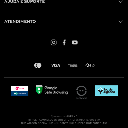
AJUDA E SUPORTE
ATENDIMENTO
Shop online: (31) 2010-4222
Whatsapp: (31) 97219-6604
Email: shoponline@iorane.com.br
Nossas Lojas
Ⓒ 2012-2020 IORANE
IR MULTI CONFECCOES EIRELI - CNPJ: 26.051.748/0003-79
RUA WILSON ROCHA LIMA - 26- SANTA LÚCIA - BELO HORIZONTE - MG