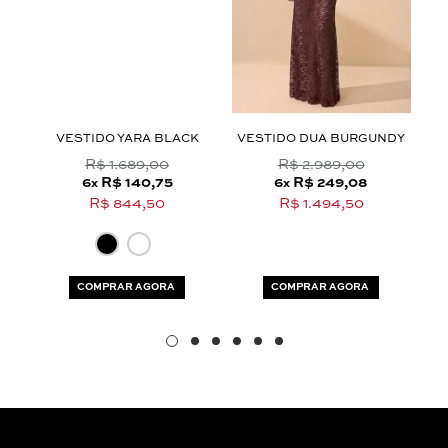
Aceito os
termos e polí­ticas de privacidade
VESTIDO YARA BLACK
VESTIDO DUA BURGUNDY
V
R$ 1.689,00
R$ 2.989,00
6
R$ 140,75
6
R$ 249,08
x
x
R$ 844,50
R$ 1.494,50
COMPRAR AGORA
COMPRAR AGORA