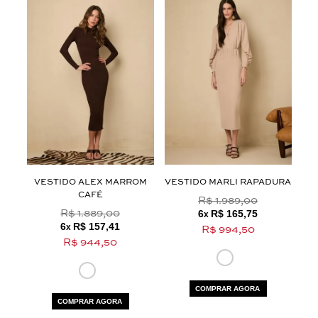
termos e polí­ticas de privacidade
Aceito os
U
VESTIDO ALEX MARROM
VESTIDO MARLI RAPADURA
CAFÉ
R$ 1.989,00
6
R$ 165,75
R$ 1.889,00
x
6
R$ 157,41
x
R$ 994,50
R$ 944,50
COMPRAR AGORA
COMPRAR AGORA