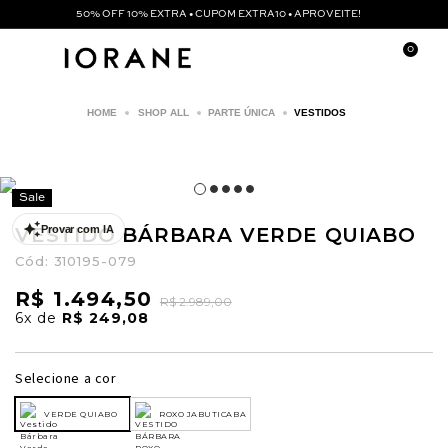
50% OFF 10% EXTRA • CUPOM EXTRA10 • APROVEITE!
0
SHOP ALL
PARTE ÚNICA
VESTIDOS
Sale
VESTIDO BÁRBARA VERDE QUIABO
Provar com IA
Cód:
310195-079
R$ 1.494,50
R$ 2.989,00
6x
de
R$ 249,08
Selecione a cor
VERDE QUIABO
ROXO JABUTICABA