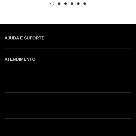
AJUDA E SUPORTE
ATENDIMENTO
Shop online: (31) 2010-4222
Whatsapp: (31) 97219-6604
Email: shoponline@iorane.com.br
Nossas Lojas