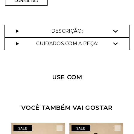
DESCRIÇÃO:
Nossa personal shopper
CUIDADOS COM A PEÇA:
pode te ajudar!
Selecione o tamanho que você deseja:
USE COM
38
VOCÊ TAMBÉM VAI GOSTAR
N