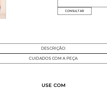
Nossa personal shopper
pode te ajudar!
DESCRIÇÃO:
Selecione o tamanho que você deseja:
CUIDADOS COM A PEÇA:
34
36
USE COM