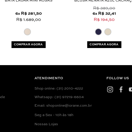
BATA LAURA MINI ROSAS
BLUSA RENATA AZUL CACHAÇ
R$ 389,00
6
R$ 281,50
6
R$ 32,41
x
x
R$ 1.689,00
R$ 194,50
COMPRAR AGORA
COMPRAR AGORA
ATENDIMENTO
FOLLOW US
Shop online: (31) 2010-4222
ade
Whatsapp: (31) 97219-6604
Email: shoponline@iorane.com.br
Seg a Sex - 10h às 18h
Nossas Lojas