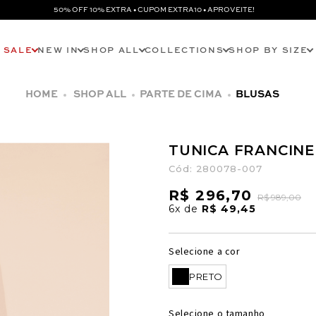
50% OFF 10% EXTRA • CUPOM EXTRA10 • APROVEITE!
SALE
NEW IN
SHOP ALL
COLLECTIONS
SHOP BY SIZE
SHOP ALL
PARTE DE CIMA
BLUSAS
TUNICA FRANCINE
Cód:
280078-007
R$ 296,70
R$ 989,00
6x
de
R$ 49,45
Selecione a cor
PRETO
Selecione o tamanho