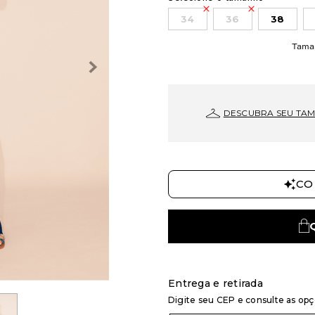
34
36
38
Tama
DESCUBRA SEU TA
CO
Entrega e retirada
Digite seu CEP e consulte as op