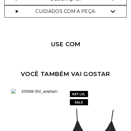
CUIDADOS COM A PEÇA:
Nossa personal shopper
pode te ajudar!
USE COM
Selecione o tamanho que você deseja:
34
36
38
42
44
VOCÊ TAMBÉM VAI GOSTAR
NXT LVL