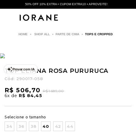
50% OFF 10% EXTRA • CUPOM EXTRA10 • APROVEITE!
SHOP ALL
PARTE DE CIMA
TOPS E CROPPED
TOP ELIANA ROSA PURURUCA
Provar com IA
Cód:
290017-058
R$ 506,70
R$ 1.689,00
6x
de
R$ 84,45
Selecione o tamanho
34
36
38
40
42
44