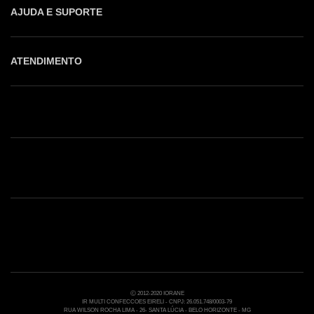
AJUDA E SUPORTE
ATENDIMENTO
Shop online: (31) 2010-4222
Whatsapp: (31) 97219-6604
Email: shoponline@iorane.com.br
Nossas Lojas
Ⓒ 2012-2020 IORANE
IR MULTI CONFECCOES EIRELI - CNPJ: 26.051.748/0003-79
RUA WILSON ROCHA LIMA - 26- SANTA LÚCIA - BELO HORIZONTE - MG