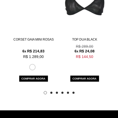
Aceito os
termos e polí­ticas de privacidade
CORSET GAIA MINI ROSAS
TOP DUA BLACK
R$ 289,00
6
R$ 214,83
6
R$ 24,08
x
x
R$ 1.289,00
R$ 144,50
COMPRAR AGORA
COMPRAR AGORA