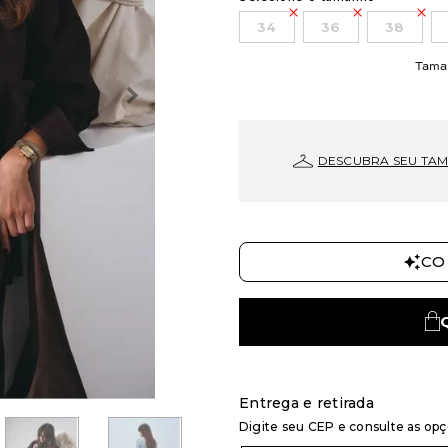
34
36
38
Tama
DESCUBRA SEU TA
CO
Entrega e retirada
Digite seu CEP e consulte as op