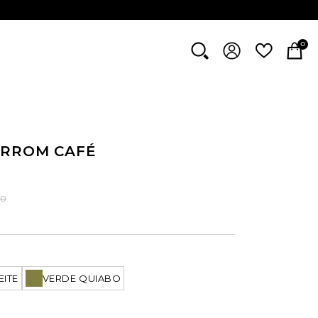
0
ARROM CAFÉ
00
EITE
VERDE QUIABO