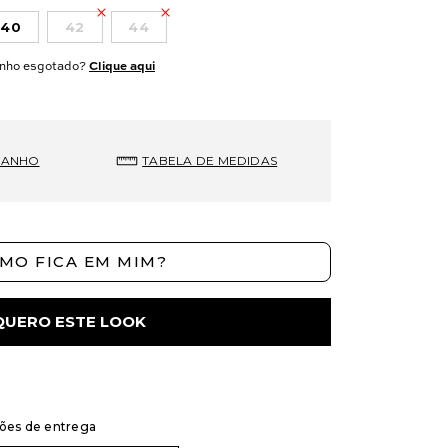
40
42
44
nho esgotado?
Clique aqui
MANHO
TABELA DE MEDIDAS
MO FICA EM MIM?
QUERO ESTE LOOK
ções de entrega