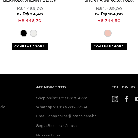
BERMUDA JHENNY BLACK
SHORT RANI ROSA FUBÁ
R$ 1.489,00
R$ 1.489,00
6
R$ 74,45
6
R$ 124,08
x
x
R$ 446,70
R$ 744,50
COMPRAR AGORA
COMPRAR AGORA
ATENDIMENTO
FOLLOW US
Shop online: (31) 2010-4222
ade
Whatsapp: (31) 97219-6604
Email: shoponline@iorane.com.br
Seg a Sex - 10h às 18h
Nossas Lojas