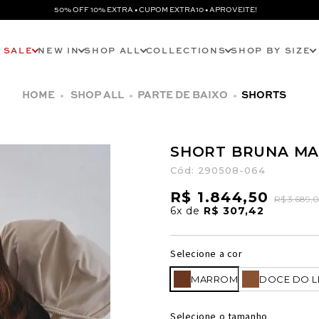
50% OFF 10% EXTRA • CUPOM EXTRA10 • APROVEITE!
SALE
NEW IN
SHOP ALL
COLLECTIONS
SHOP BY SIZE
SHOP ALL
PARTE DE BAIXO
SHORTS
SHORT BRUNA M
Cód:
290508-064
R$ 1.844,50
R$ 3.689,
6x
de
R$ 307,42
Selecione a cor
MARROM
DOCE DO L
Selecione o tamanho