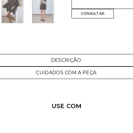
Nossa personal shopper
pode te ajudar!
DESCRIÇÃO:
Selecione o tamanho que você deseja:
CUIDADOS COM A PEÇA:
34
36
38
42
44
USE COM